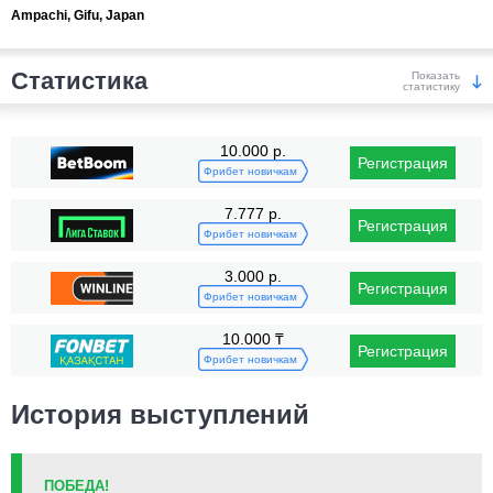
Ampachi, Gifu, Japan
Статистика
Показать
статистику
Победы
10.000 р.
Регистрация
Фрибет новичкам
7.777 р.
Регистрация
Фрибет новичкам
3.000 р.
Регистрация
KO/TKO
РЕШ
САБ
Фрибет новичкам
7
(88%)
1
(13%)
0
(1%)
10.000 ₸
Регистрация
Поражения
Неизвестных видов побед:
10
Фрибет новичкам
История выступлений
ПОБЕДА!