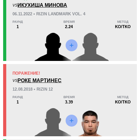
KO/TKO
РЕШ
САБ
ИКУХИША МИНОВА
VS
7
(88%)
1
(13%)
0
(1%)
06.11.2022 • RIZIN LANDMARK VOL. 4
Неизвестных видов поражений:
4
РАУНД
ВРЕМЯ
МЕТОД
13
6
3:16
6
1
2.24
KO/TKO
Среднее время боя
Финиши в первом раунде
Статистика боев по организациям
Организация
Боев
ПОРАЖЕНИЕ!
DEEP
1
РОКЕ МАРТИНЕС
VS
GFC
5
12.08.2018 • RIZIN 12
HEAT
2
РАУНД
ВРЕМЯ
МЕТОД
1
3.39
KO/TKO
M-1
1
RFC
5
Rizin
2
Не определено
14