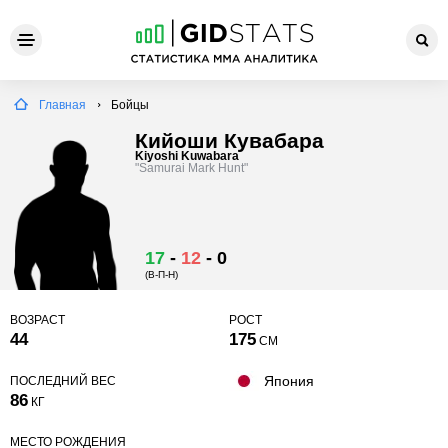
Главная
Бойцы
Кийоши Кувабара
Kiyoshi Kuwabara
"Samurai Mark Hunt"
17
-
12
-
0
(В-П-Н)
ВОЗРАСТ
РОСТ
44
175
СМ
Япония
ПОСЛЕДНИЙ ВЕС
86
КГ
МЕСТО РОЖДЕНИЯ