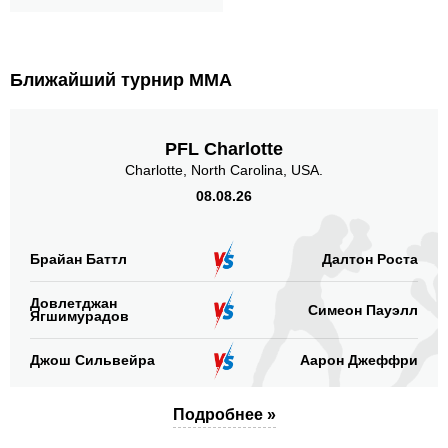
Ближайший турнир ММА
PFL Charlotte
Charlotte, North Carolina, USA.
08.08.26
Брайан Баттл
Далтон Роста
Довлетджан
Симеон Пауэлл
Ягшимурадов
Джош Сильвейра
Аарон Джеффри
Подробнее »