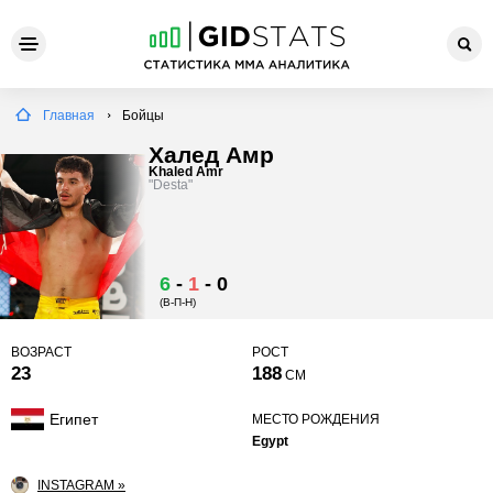
Главная
Бойцы
Халед Амр
Khaled Amr
"Desta"
6
-
1
-
0
(В-П-Н)
ВОЗРАСТ
РОСТ
23
188
СМ
Египет
МЕСТО РОЖДЕНИЯ
Egypt
INSTAGRAM »