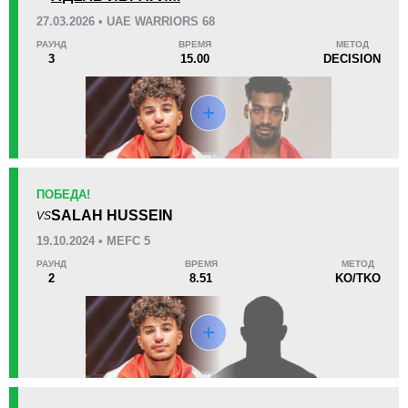
1
(100%)
0
0
27.03.2026 • UAE WARRIORS 68
РАУНД
ВРЕМЯ
МЕТОД
42
2
10:38
2
3
15.00
DECISION
Среднее время боя
Финиши в первом раунде
Статистика боев по организациям
Организация
Боев
ПОБЕДА!
AUFC
2
SALAH HUSSEIN
VS
MEFC
2
19.10.2024 • MEFC 5
UAEW
3
РАУНД
ВРЕМЯ
МЕТОД
2
8.51
KO/TKO