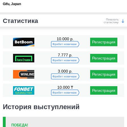
Gifu, Japan
Статистика
Показать
статистику
Победы
10.000 р.
Регистрация
Фрибет новичкам
7.777 р.
Регистрация
Фрибет новичкам
3.000 р.
Регистрация
KO/TKO
РЕШ
САБ
Фрибет новичкам
1
(13%)
6
(75%)
1
(12%)
10.000 ₸
Регистрация
Поражения
Фрибет новичкам
История выступлений
ПОБЕДА!