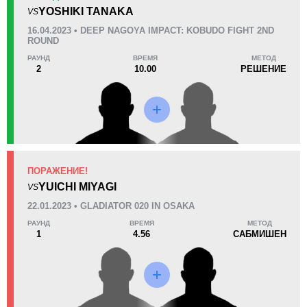
KO/TKO
РЕШ
САБ
YOSHIKI TANAKA
VS
1
(33%)
0
2
(67%)
16.04.2023 • DEEP NAGOYA IMPACT: KOBUDO FIGHT 2ND
ROUND
30
1
7:45
1
РАУНД
ВРЕМЯ
МЕТОД
2
10.00
РЕШЕНИЕ
Среднее время боя
Финиши в первом раунде
Статистика боев по организациям
Организация
Боев
ПОРАЖЕНИЕ!
DEEP
4
YUICHI MIYAGI
VS
GFC
3
22.01.2023 • GLADIATOR 020 IN OSAKA
Pancrase
2
РАУНД
ВРЕМЯ
МЕТОД
RFC
1
1
4.56
САБМИШЕН
Rizin
1