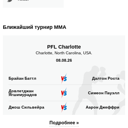
Ближайший турнир ММА
PFL Charlotte
Charlotte, North Carolina, USA.
08.08.26
Брайан Баттл
Далтон Роста
Довлетджан
Симеон Пауэлл
Ягшимурадов
Джош Сильвейра
Аарон Джеффри
Подробнее »