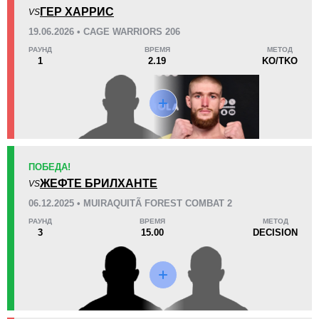
KO/TKO
РЕШ
САБ
ГЕР ХАРРИС
VS
7
(78%)
1
(11%)
1
(11%)
19.06.2026 • CAGE WARRIORS 206
РАУНД
ВРЕМЯ
МЕТОД
36
2
9:07
2
1
2.19
KO/TKO
Среднее время боя
Финиши в первом раунде
Статистика боев по организациям
Организация
Боев
ПОБЕДА!
AFC
1
ЖЕФТЕ БРИЛХАНТЕ
VS
CBMMA
1
06.12.2025 • MUIRAQUITÃ FOREST COMBAT 2
FFS
1
РАУНД
ВРЕМЯ
МЕТОД
3
15.00
DECISION
KFMMA
2
M-1
3
NFC
3
Не определено
3