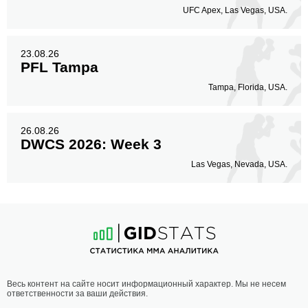
UFC Apex, Las Vegas, USA.
23.08.26
PFL Tampa
Tampa, Florida, USA.
26.08.26
DWCS 2026: Week 3
Las Vegas, Nevada, USA.
Весь контент на сайте носит информационный характер. Мы не несем
ответственности за ваши действия.