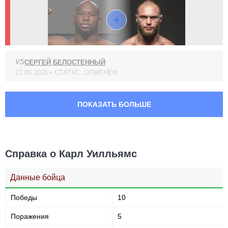
13
62
13
62%
Попыток тейкдаунов
Успешность выполнения
тейкдауна
VS
СЕРГЕЙ БЕЛОСТЕННЫЙ
60
2.5
60%
2.53
27.06.2025 • СТАТУС: ОТМЕНЁН
Защита от тейкдаунов
Наносит
акцентированных ударов
в минуту
ПОКАЗАТЬ БОЛЬШЕ
8.00
38
8.00
38
Пропускает
Нанесено
акцентированных ударов
акцентированных ударов
в минуту
Справка о Карл Уилльямс
58
66
58
66%
Данные бойца
Выброшено
Точность
акцентированных ударов
акцентированных ударов
Победы
10
Поражения
5
54
120
54%
120