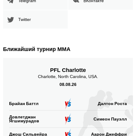
Telegram
ВКонтакте
Организация
Боев
UFC
5
Twitter
Bellator
1
BJMMA
1
FCOC
2
FSP
1
Ближайший турнир ММА
PFC
1
SFL
1
TWC
4
PFL Charlotte
Charlotte, North Carolina, USA.
TXC
1
WSOF
08.08.26
1
WXC
3
XFS
2
Брайан Баттл
Далтон Роста
Не определено
2
Довлетджан
Симеон Пауэлл
Ягшимурадов
Позиция акцентированных
ударов
Джош Сильвейра
Аарон Джеффри