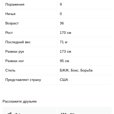
Поражения
9
44
58
44%
58%
Ничья
0
Точность
Защита от
акцентированных ударов
акцентированного удара
Возраст
36
150
321
150
321
Рост
170 см
Нанесено ударов
Выброшено ударов
Последний вес
71 кг
Размах рук
173 см
47
40
47%
0.40
Размах ног
95 см
Точность ударов
Нокдаунов за бой в
среднем
Стиль
БЖЖ, Бокс, Борьба
Представляет страну
США
100
1.00
Попыток переворотов за
бой
Расскажите друзьям
Статистика боев по организациям