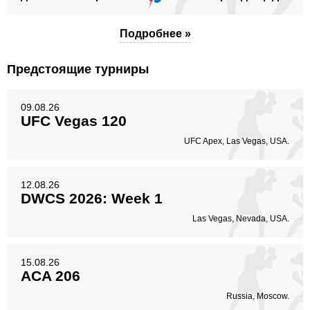
Подробнее »
В стойке
В клинче
В партере
Предстоящие турниры
115
(86%)
8
(6%)
11
(8%)
Голова
09.08.26
98
73%
UFC Vegas 120
UFC Apex, Las Vegas, USA.
Корпус
31
23%
12.08.26
DWCS 2026: Week 1
Las Vegas, Nevada, USA.
Ноги
5
4%
15.08.26
ACA 206
Russia, Moscow.