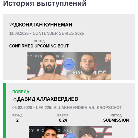
История выступлений
ДЖОНАТАН КУННЕМАН
VS
KO/TKO
РЕШ
САБ
11.08.2026 • CONTENDER SERIES 2026
2
(67%)
0
1
(33%)
МЕТОД
CONFIRMED UPCOMING BOUT
25
4
6:28
4
Среднее время боя
Финиши в первом раунде
Статистика боев по организациям
ПОБЕДА!
Организация
Боев
ДАВИД АЛЛАХВЕРДИЕВ
VS
CAMMA
1
06.02.2026 • LFA 226: ALLAKHVERDIEV VS. KROPSCHOT
CJJW
2
РАУНД
ВРЕМЯ
МЕТОД
DH
3
2
8.24
SUBMISSION
FNSJ
1
GC
1