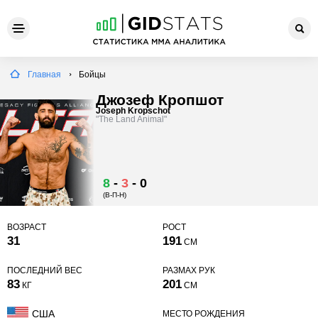
Главная
Бойцы
Джозеф Кропшот
Joseph Kropschot
"The Land Animal"
8
-
3
-
0
(В-П-Н)
ВОЗРАСТ
РОСТ
31
191
СМ
ПОСЛЕДНИЙ ВЕС
РАЗМАХ РУК
83
201
КГ
СМ
США
МЕСТО РОЖДЕНИЯ