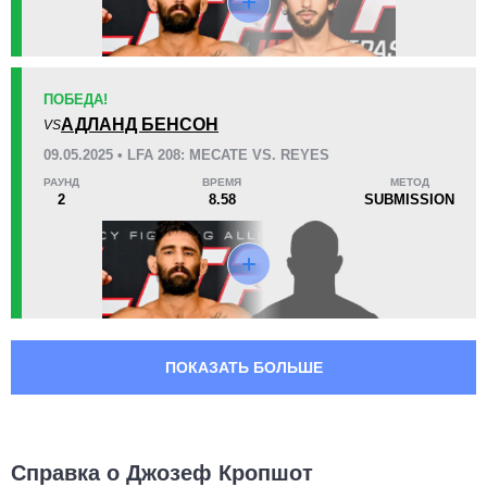
LFA
3
SFC
1
URCC
1
ПОБЕДА!
АДЛАНД БЕНСОН
VS
09.05.2025 • LFA 208: MECATE VS. REYES
РАУНД
ВРЕМЯ
МЕТОД
2
8.58
SUBMISSION
ПОКАЗАТЬ БОЛЬШЕ
Справка о Джозеф Кропшот