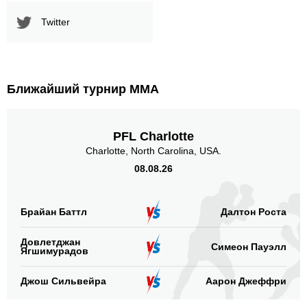
Twitter
Ближайший турнир ММА
PFL Charlotte
Charlotte, North Carolina, USA.
08.08.26
Брайан Баттл
Далтон Роста
Довлетджан
Симеон Пауэлл
Ягшимурадов
Джош Сильвейра
Аарон Джеффри