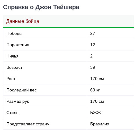
Защита от
Нанесено ударов
Справка о Джон Тейшера
акцентированного удара
Данные бойца
147
40
147
40%
Победы
27
Выброшено ударов
Точность ударов
Поражения
12
Ничья
2
Статистика боев по организациям
Возраст
39
Организация
Боев
Рост
170 см
UFC
1
ACA
7
Последний вес
69 кг
Bellator
10
Размах рук
170 см
IMVT
1
RCC
1
Стиль
БЖЖ
Rizin
1
Представляет страну
Бразилия
SB
5
TUF
2