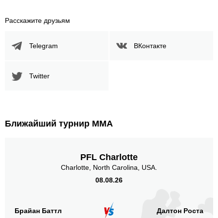
Не определено
15
Расскажите друзьям
Позиция акцентированных
ударов
Telegram
ВКонтакте
Twitter
В стойке
В клинче
В партере
39
(75%)
13
(25%)
n/a
Голова
Ближайший турнир ММА
19
37%
PFL Charlotte
Charlotte, North Carolina, USA.
Корпус
19
37%
08.08.26
Брайан Баттл
Далтон Роста
Ноги