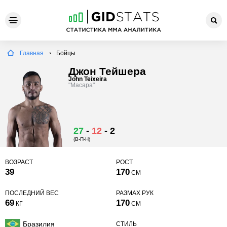
Главная
Бойцы
Джон Тейшера
John Teixeira
"Macapa"
27
-
12
-
2
(В-П-Н)
ВОЗРАСТ
РОСТ
39
170
СМ
ПОСЛЕДНИЙ ВЕС
РАЗМАХ РУК
69
170
КГ
СМ
Бразилия
СТИЛЬ