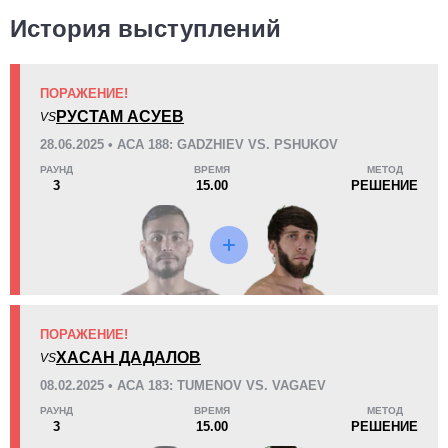
История выступлений
ПОРАЖЕНИЕ!
KO/TKO
РЕШ
САБ
РУСТАМ АСУЕВ
VS
2
(15%)
10
(77%)
1
(8%)
28.06.2025 • ACA 188: GADZHIEV VS. PSHUKOV
РАУНД
ВРЕМЯ
МЕТОД
46
5
11:39
5
3
15.00
РЕШЕНИЕ
Среднее время боя
Финиши в первом раунде
15
1
15:00
1
Среднее время боя в UFC
Боев в UFC для расчета
статистики
ПОРАЖЕНИЕ!
ХАСАН ДАДАЛОВ
VS
1.00
1
1.00
1
08.02.2025 • ACA 183: TUMENOV VS. VAGAEV
Тейкдаунов за бой
Тейкдаунов выполнено
РАУНД
ВРЕМЯ
МЕТОД
3
15.00
РЕШЕНИЕ