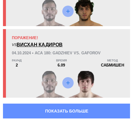
6
17
6
17%
Попыток тейкдаунов
Успешность выполнения
тейкдауна
ПОРАЖЕНИЕ!
80
3.4
80%
3.47
ВИСХАН КАДИРОВ
VS
Защита от тейкдаунов
Наносит
акцентированных ударов
04.10.2024 • ACA 180: GADZHIEV VS. GAFOROV
в минуту
РАУНД
ВРЕМЯ
МЕТОД
2
6.09
САБМИШЕН
1.00
52
1.00
52
Пропускает
Нанесено
акцентированных ударов
акцентированных ударов
в минуту
140
37
140
37%
Выброшено
Точность
акцентированных ударов
акцентированных ударов
ПОКАЗАТЬ БОЛЬШЕ
63
59
63%
59