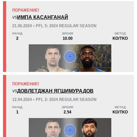
ПОРАЖЕНИЕ!
KO/TKO
РЕШ
САБ
ИМПА КАСАНГАНАЙ
VS
2
(100%)
0
0
21.06.2024 • PFL 5: 2024 REGULAR SEASON
Неизвестных видов поражений:
1
РАУНД
ВРЕМЯ
МЕТОД
12
7
3:00
7
2
10.00
KO/TKO
Среднее время боя
Финиши в первом раунде
Статистика боев по организациям
Организация
Боев
ПОРАЖЕНИЕ!
BCF
2
ДОВЛЕТДЖАН ЯГШИМУРАДОВ
VS
CFCS
1
12.04.2024 • PFL 2: 2024 REGULAR SEASON
PFL
5
РАУНД
ВРЕМЯ
МЕТОД
1
2.54
KO/TKO
VFN
1
WFC
1
Не определено
1