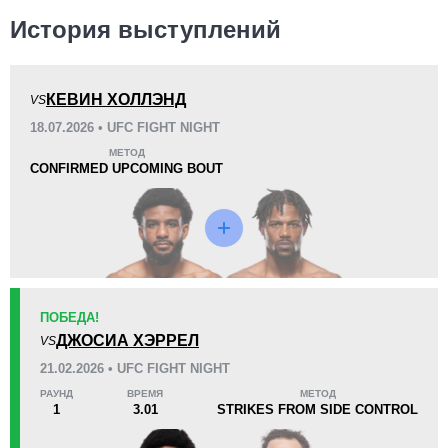
История выступлений
КЕВИН ХОЛЛЭНД
VS
KO/TKO
РЕШ
САБ
18.07.2026 • UFC FIGHT NIGHT
0
0
0
МЕТОД
CONFIRMED UPCOMING BOUT
18
8
4:51
8
Среднее время боя
Финиши в первом раунде
Статистика боев по организациям
ПОБЕДА!
Организация
Боев
ДЖОСИА ХЭРРЕЛ
VS
UFC
3
21.02.2026 • UFC FIGHT NIGHT
DWCS
1
РАУНД
ВРЕМЯ
МЕТОД
FFC
5
1
3.01
STRIKES FROM SIDE CONTROL
XFN
3