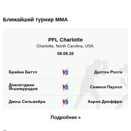
Ближайший турнир ММА
PFL Charlotte
Charlotte, North Carolina, USA.
08.08.26
Брайан Баттл
Далтон Роста
Довлетджан
Симеон Пауэлл
Ягшимурадов
Джош Сильвейра
Аарон Джеффри
Подробнее »