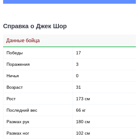
59
56
59%
56%
Точность
Защита от
Справка о Джек Шор
акцентированных ударов
акцентированного удара
Данные бойца
443
694
443
694
Победы
17
Нанесено ударов
Выброшено ударов
Поражения
3
Ничья
0
64
30
64%
0.30
Точность ударов
Нокдаунов за бой в
Возраст
31
среднем
Рост
173 см
10
0.10
Последний вес
66 кг
Попыток переворотов за
бой
Размах рук
180 см
Размах ног
102 см