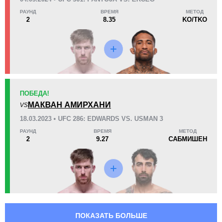
Попыток сабмишена за 15
Тейкдаунов за бой
РАУНД
ВРЕМЯ
МЕТОД
минут
2
8.35
KO/TKO
19
47
19
47
Тейкдаунов выполнено
Попыток тейкдаунов
ПОБЕДА!
40
62
40%
62%
МАКВАН АМИРХАНИ
VS
Успешность выполнения
Защита от тейкдаунов
тейкдауна
18.03.2023 • UFC 286: EDWARDS VS. USMAN 3
РАУНД
ВРЕМЯ
МЕТОД
2
9.27
САБМИШЕН
3.84
4.0
3.84
4.00
Наносит
Пропускает
акцентированных ударов
акцентированных ударов
в минуту
в минуту
320
546
320
546
Нанесено
Выброшено
акцентированных ударов
акцентированных ударов
ПОКАЗАТЬ БОЛЬШЕ