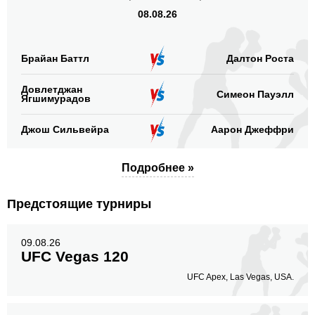
Корпус
08.08.26
45
14%
Брайан Баттл
Далтон Роста
Ноги
56
18%
Довлетджан
Симеон Пауэлл
Ягшимурадов
Джош Сильвейра
Аарон Джеффри
Подробнее »
Предстоящие турниры
09.08.26
UFC Vegas 120
UFC Apex, Las Vegas, USA.