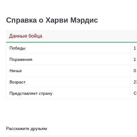
Справка о Харви Мэрдис
Данные бойца
Победы
1
Поражения
1
Ничья
0
Возраст
2
Представляет страну
С
Расскажите друзьям