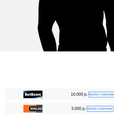
Статистика боев по организациям
10.000 р.
Фрибет новичкам
Организация
Боев
3.000 р.
Фрибет новичкам
Cage Fury
1