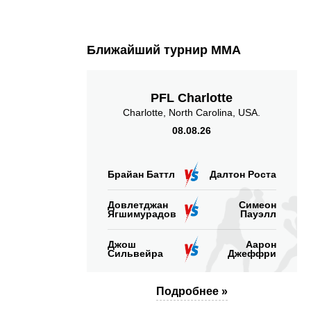
Ближайший турнир ММА
PFL Charlotte
Charlotte, North Carolina, USA.
08.08.26
Брайан Баттл
Далтон Роста
Довлетджан
Симеон
Ягшимурадов
Пауэлл
Джош
Аарон
Сильвейра
Джеффри
Подробнее »