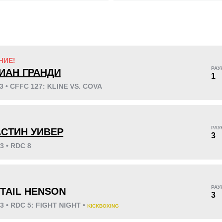
KO/TKO
РЕШ
САБ
НИЕ!
0
1
(100%)
0
РАУ
ИАН ГРАНДИ
1
23 • CFFC 127: KLINE VS. COVA
38
9:43
!
РАУ
СТИН УИВЕР
3
Среднее время боя
3 • RDC 8
!
РАУ
TAIL HENSON
3
23 • RDC 5: FIGHT NIGHT •
KICKBOXING