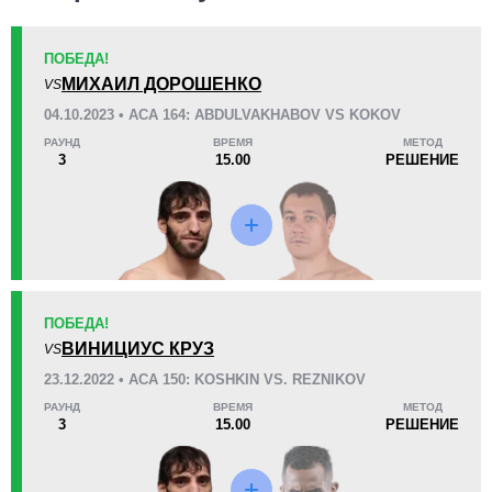
ПОБЕДА!
KO/TKO
РЕШ
САБ
МИХАИЛ ДОРОШЕНКО
VS
0
2
(67%)
1
(33%)
04.10.2023 • ACA 164: ABDULVAKHABOV VS KOKOV
РАУНД
ВРЕМЯ
МЕТОД
36
12
9:09
12
3
15.00
РЕШЕНИЕ
Среднее время боя
Финиши в первом раунде
Статистика боев по организациям
Организация
Боев
ПОБЕДА!
ACA
8
ВИНИЦИУС КРУЗ
VS
ACB
1
23.12.2022 • ACA 150: KOSHKIN VS. REZNIKOV
AFC
6
РАУНД
ВРЕМЯ
МЕТОД
3
15.00
РЕШЕНИЕ
AMC
1
Cage Warriors
1
GPG
1