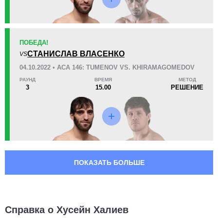
M-1
3
PFC
1
VFMMA
1
ПОБЕДА!
WSOFGC
1
СТАНИСЛАВ ВЛАСЕНКО
VS
Не определено
4
04.10.2022 • ACA 146: TUMENOV VS. KHIRAMAGOMEDOV
РАУНД
ВРЕМЯ
МЕТОД
3
15.00
РЕШЕНИЕ
ПОКАЗАТЬ БОЛЬШЕ
Справка о Хусейн Халиев