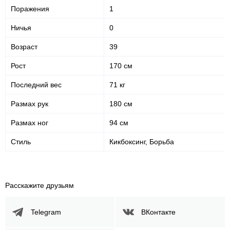
Поражения
1
53
58
53%
58%
Ничья
0
Точность
Защита от
акцентированных ударов
акцентированного удара
Возраст
39
329
532
329
532
Рост
170 см
Нанесено ударов
Выброшено ударов
Последний вес
71 кг
Размах рук
180 см
62
30
62%
0.30
Размах ног
94 см
Точность ударов
Нокдаунов за бой в
среднем
Стиль
Кикбоксинг, Борьба
10
0.10
Попыток переворотов за
Расскажите друзьям
бой
Telegram
ВКонтакте
Статистика боев по организациям