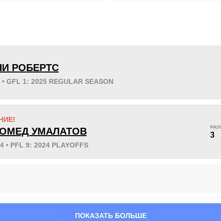
KO/TKO
РЕШ
САБ
1
(8%)
3
(23%)
9
(69%)
НИ РОБЕРТС
5 • GFL 1: 2025 REGULAR SEASON
45
4
11:32
4
НИЕ!
РАУ
ОМЕД УМАЛАТОВ
3
Среднее время боя
Финиши в первом
раунде
24 • PFL 9: 2024 PLAYOFFS
ПОКАЗАТЬ БОЛЬШЕ