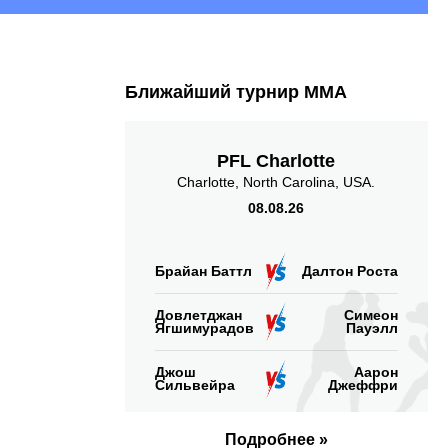
Ближайший турнир ММА
PFL Charlotte
Charlotte, North Carolina, USA.
08.08.26
Брайан Баттл
Далтон Роста
Довлетджан
Симеон
Ягшимурадов
Пауэлл
Джош
Аарон
Сильвейра
Джеффри
Подробнее »