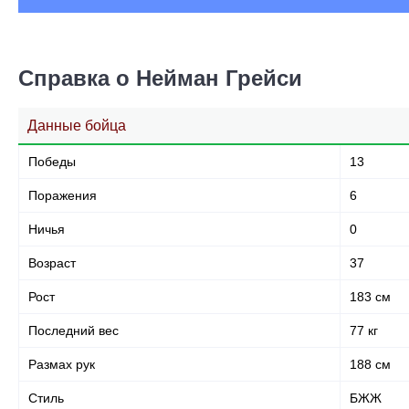
Справка о Нейман Грейси
Данные бойца
Победы
13
Поражения
6
Ничья
0
Возраст
37
Рост
183 см
Последний вес
77 кг
Размах рук
188 см
Стиль
БЖЖ