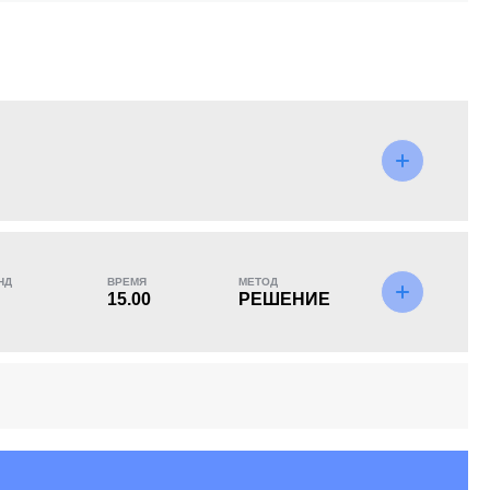
KO/TKO
РЕШ
САБ
1
(17%)
5
(83%)
0
НД
ВРЕМЯ
МЕТОД
15.00
РЕШЕНИЕ