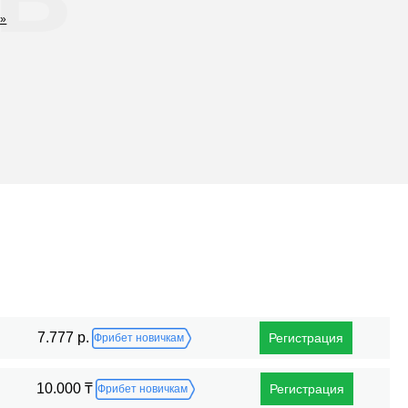
»
Поражения
7.777 р.
Регистрация
Фрибет новичкам
10.000 ₸
Регистрация
Фрибет новичкам