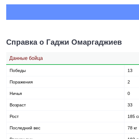
Голова
28
56%
Корпус
18
36%
Справка о Гаджи Омаргаджиев
Данные бойца
Ноги
4
8%
Победы
13
Поражения
2
Ничья
0
Возраст
33
Рост
185 
Последний вес
78 кг