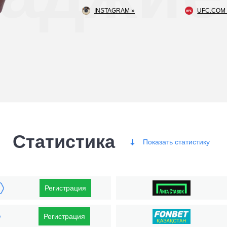
INSTAGRAM »
UFC.COM 
Статистика
Показать
статистику
Победы
Регистрация
Регистрация