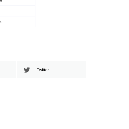
см
232
60
232
60%
ия
Выброшено ударов
Точность ударов
Twitter