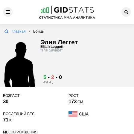
Главная
Бойцы
Элия Леггет
Elijah Leggett
"The Savage"
5
-
2
-
0
(В-П-Н)
ВОЗРАСТ
РОСТ
30
173
СМ
США
ПОСЛЕДНИЙ ВЕС
71
КГ
МЕСТО РОЖДЕНИЯ