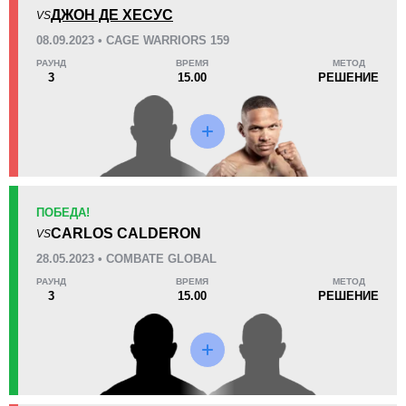
KO/TKO
РЕШ
САБ
ДЖОН ДЕ ХЕСУС
VS
0
2
(100%)
0
08.09.2023 • CAGE WARRIORS 159
РАУНД
ВРЕМЯ
МЕТОД
60
15:00
3
15.00
РЕШЕНИЕ
Среднее время боя
Статистика боев по организациям
Организация
Боев
ПОБЕДА!
CG
1
CARLOS CALDERON
VS
Cage Warriors
2
28.05.2023 • COMBATE GLOBAL
JSF
1
РАУНД
ВРЕМЯ
МЕТОД
3
15.00
РЕШЕНИЕ
LFA
2
SG
1