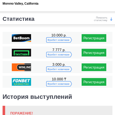
Moreno Valley, California
Статистика
Показать
статистику
Победы
10.000 р.
Регистрация
Фрибет новичкам
7.777 р.
Регистрация
Фрибет новичкам
3.000 р.
Регистрация
KO/TKO
РЕШ
САБ
Фрибет новичкам
0
5
(100%)
0
10.000 ₸
Регистрация
Поражения
Фрибет новичкам
История выступлений
ПОРАЖЕНИЕ!