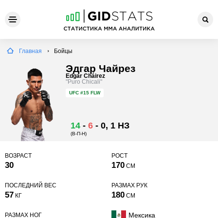
Главная
Бойцы
Эдгар Чайрез
Edgar Cháirez
"Puro Chicali"
UFC
#15 FLW
14
-
6
-
0
, 1 НЗ
(В-П-Н)
ВОЗРАСТ
РОСТ
30
170
СМ
ПОСЛЕДНИЙ ВЕС
РАЗМАХ РУК
57
180
КГ
СМ
Мексика
РАЗМАХ НОГ