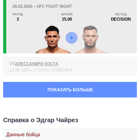
CAMMA
7
28.02.2026 • UFC FIGHT NIGHT
CG
1
РАУНД
ВРЕМЯ
МЕТОД
3
15.00
DECISION
DWCS
1
FFC
1
NMMA
1
UWCM
2
WCF
1
VS
АЛЕССАНДРО КОСТА
13.09.2025 • СТАТУС: ОТМЕНЁН
ПОКАЗАТЬ БОЛЬШЕ
Справка о Эдгар Чайрез
Данные бойца