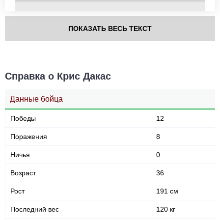
ПОКАЗАТЬ ВЕСЬ ТЕКСТ
В стойке
В клинче
В партере
103
(71%)
12
(8%)
31
(21%)
Голова
127
87%
Справка о Крис Дакас
Данные бойца
Корпус
Победы
12
10
7%
Поражения
8
Ничья
0
Ноги
9
6%
Возраст
36
Рост
191 см
Последний вес
120 кг