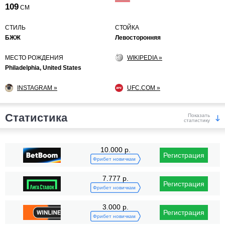
109
СМ
СТИЛЬ
СТОЙКА
БЖЖ
Левосторонняя
МЕСТО РОЖДЕНИЯ
WIKIPEDIA »
Philadelphia, United States
INSTAGRAM »
UFC.COM »
Статистика
Показать
статистику
Победы
10.000 р.
Регистрация
Фрибет новичкам
7.777 р.
Регистрация
Фрибет новичкам
3.000 р.
Регистрация
KO/TKO
РЕШ
САБ
Фрибет новичкам
11
(92%)
1
(8%)
0