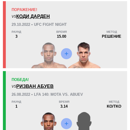
ПОРАЖЕНИЕ!
KO/TKO
РЕШ
САБ
КОДИ ДАРДЕН
VS
1
(50%)
1
(50%)
0
29.10.2022 • UFC FIGHT NIGHT
РАУНД
ВРЕМЯ
МЕТОД
44
3
11:05
3
3
15.00
РЕШЕНИЕ
Среднее время боя
Финиши в первом раунде
Статистика боев по организациям
Организация
Боев
ПОБЕДА!
UFC
1
РИЗВАН АБУЕВ
VS
LFA
4
26.08.2022 • LFA 140: MOTA VS. ABUEV
NIF
1
РАУНД
ВРЕМЯ
МЕТОД
1
3.14
KO/TKO
SB
3
SNA
1