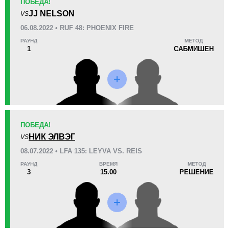
ПОБЕДА!
60
1
15:00
1
JJ NELSON
VS
Среднее время боя
Финиши в первом раунде
06.08.2022 • RUF 48: PHOENIX FIRE
РАУНД
МЕТОД
1
САБМИШЕН
Статистика боев по организациям
Организация
Боев
LFA
1
RUF
1
ПОБЕДА!
НИК ЭЛВЭГ
VS
08.07.2022 • LFA 135: LEYVA VS. REIS
РАУНД
ВРЕМЯ
МЕТОД
3
15.00
РЕШЕНИЕ