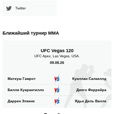
Twitter
Ближайший турнир ММА
UFC Vegas 120
UFC Apex, Las Vegas, USA.
09.08.26
Матеуш Гамрот
Куиллан Салкиллд
Билли Куарантилло
Диего Феррейра
Даррен Элкинс
Ядье Дель Валле