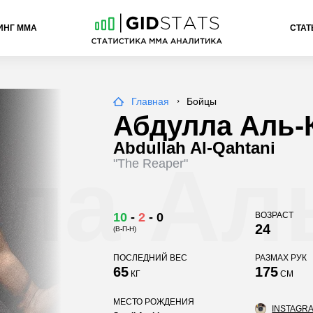
ИНГ ММА
СТАТ
Главная
Бойцы
Абдулла Аль-
Abdullah Al-Qahtani
ла Ал
"The Reaper"
10
-
2
-
0
ВОЗРАСТ
24
(В-П-Н)
и
ПОСЛЕДНИЙ ВЕС
РАЗМАХ РУК
65
175
КГ
СМ
МЕСТО РОЖДЕНИЯ
INSTAGRA