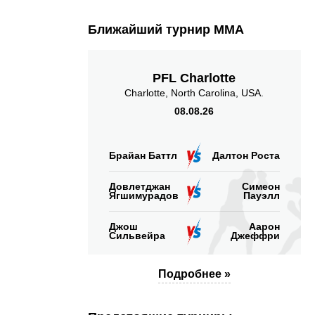
Ближайший турнир ММА
PFL Charlotte
Charlotte, North Carolina, USA.
08.08.26
Брайан Баттл
Далтон Роста
Довлетджан
Симеон
Ягшимурадов
Пауэлл
Джош
Аарон
Сильвейра
Джеффри
Подробнее »