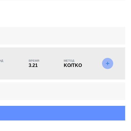
KO/TKO
РЕШ
САБ
0
2
(100%)
0
НД
ВРЕМЯ
МЕТОД
3.21
KO/TKO