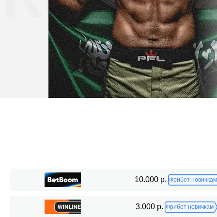
Статистика боев по организациям
10.000 р.
Фрибет новичкам
Организация
Боев
3.000 р.
Фрибет новичкам
BCF
5