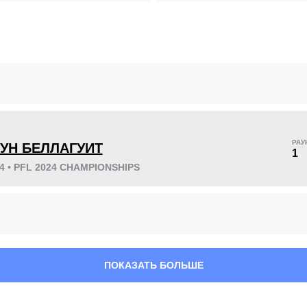
KO/TKO
РЕШ
САБ
4
(40%)
5
(50%)
1
(10%)
!
РАУ
УН БЕЛЛАГУИТ
1
46
2
11:47
2
24 • PFL 2024 CHAMPIONSHIPS
Среднее время боя
Финиши в первом
раунде
ПОКАЗАТЬ БОЛЬШЕ