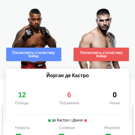
Посмотреть статистику
Посмотреть статистику
бойца
бойца
Йорган де Кастро
12
6
0
Победы
Поражения
Ничьи
де Кастро
vs
Данхо
Нокауты
Сабмишн
Решения