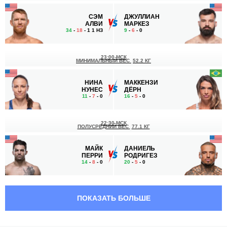
СЭМ
ДЖУЛЛИАН
АЛВИ
МАРКЕЗ
34
-
18
- 1 1 НЗ
9
-
6
- 0
23:00 МСК
МИНИМАЛЬНЫЙ ВЕС
52.2 КГ
НИНА
МАККЕНЗИ
НУНЕС
ДЁРН
11
-
7
- 0
16
-
5
- 0
22:30 МСК
ПОЛУСРЕДНИЙ ВЕС
77.1 КГ
МАЙК
ДАНИЕЛЬ
ПЕРРИ
РОДРИГЕЗ
14
-
8
- 0
20
-
5
- 0
22:00 МСК
ЛЕГКИЙ ВЕС
70.3 КГ
ПОКАЗАТЬ БОЛЬШЕ
ДЖИМ
ДЖО
МИЛЛЕР
СОЛЕКИ