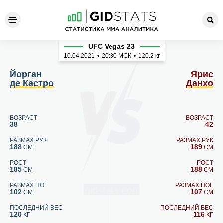
Йорган де Кастро - Ярис Да
UFC Vegas 23
10.04.2021
•
20:30
МСК
•
120.2 кг
Йорган
Ярис
де Кастро
Данхо
ВОЗРАСТ
ВОЗРАСТ
38
42
РАЗМАХ РУК
РАЗМАХ РУК
188
189
СМ
СМ
РОСТ
РОСТ
185
188
СМ
СМ
РАЗМАХ НОГ
РАЗМАХ НОГ
102
107
СМ
СМ
ПОСЛЕДНИЙ ВЕС
ПОСЛЕДНИЙ ВЕС
120
116
КГ
КГ