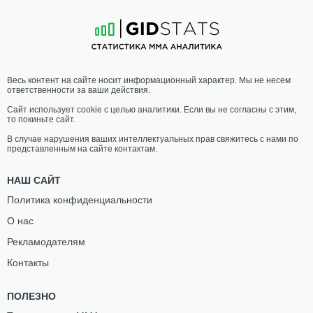
38
-
19
- 0 1 НЗ
13
-
6
- 0
21:30 МСК
ЛЕГКИЙ ВЕС
70.3 КГ
СКОТТ
МАТЕУШ
Весь контент на сайте носит информационный характер. Мы не несем
ХОЛЦМАН
ГАМРОТ
ответственности за ваши действия.
14
-
6
- 0
26
-
4
- 0 1 НЗ
Сайт использует cookie с целью аналитики. Если вы не согласны с этим,
то покиньте сайт.
21:00 МСК
ЛЕГКИЙ ВЕС
70.3 КГ
В случае нарушения ваших интеллектуальных прав свяжитесь с нами по
представленным на сайте контактам.
ДЖОН
ИГНАСИО
МАКДЕССИ
БАХАМОНДЕС
НАШ САЙТ
18
-
9
- 0
17
-
7
- 0
Политика конфиденциальности
О нас
20:00 МСК
ЛЕГЧАЙШИЙ ВЕС
61.2 КГ
Рекламодателям
ДЖЕК
ХАНТЕР
Контакты
ШОР
АЗУР
17
-
3
- 0
10
-
3
- 0
ПОЛЕЗНО
19:30 МСК