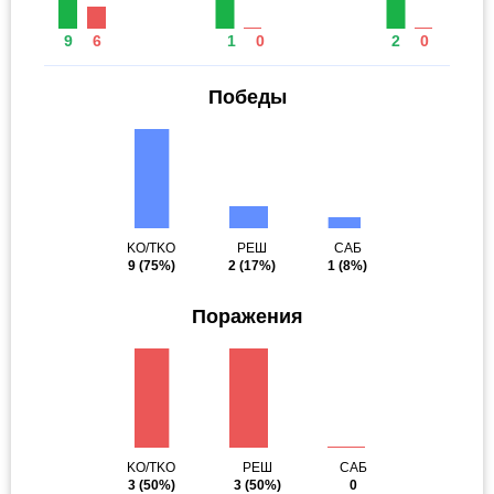
9
6
1
0
2
0
Победы
KO/TKO
РЕШ
САБ
9
(75%)
2
(17%)
1
(8%)
Поражения
KO/TKO
РЕШ
САБ
3
(50%)
3
(50%)
0