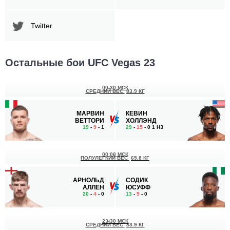
Twitter
Остальные бои UFC Vegas 23
00:30 МСК
СРЕДНИЙ ВЕС
83.9 КГ
МАРВИН
КЕВИН
ВЕТТОРИ
ХОЛЛЭНД
19
-
9
- 1
29
-
15
- 0 1 НЗ
00:00 МСК
ПОЛУЛЕГКИЙ ВЕС
65.8 КГ
АРНОЛЬД
СОДИК
АЛЛЕН
ЮСУФФ
20
-
4
- 0
13
-
5
- 0
23:30 МСК
СРЕДНИЙ ВЕС
83.9 КГ