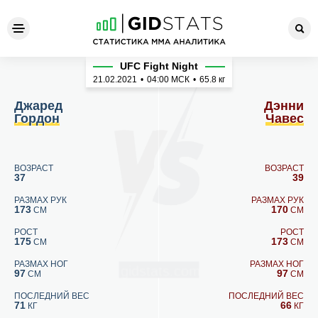
Джаред Гордон - Дэнни Чав
UFC Fight Night
21.02.2021
•
04:00
МСК
•
65.8 кг
Джаред
Дэнни
Гордон
Чавес
ВОЗРАСТ
ВОЗРАСТ
37
39
РАЗМАХ РУК
РАЗМАХ РУК
173
170
СМ
СМ
РОСТ
РОСТ
175
173
СМ
СМ
РАЗМАХ НОГ
РАЗМАХ НОГ
97
97
СМ
СМ
ПОСЛЕДНИЙ ВЕС
ПОСЛЕДНИЙ ВЕС
71
66
КГ
КГ