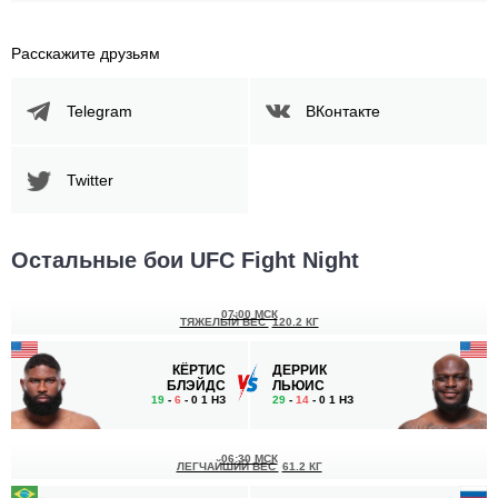
Расскажите друзьям
Telegram
ВКонтакте
Twitter
Остальные бои UFC Fight Night
07:00 МСК
ТЯЖЕЛЫЙ ВЕС
120.2 КГ
КЁРТИС
ДЕРРИК
БЛЭЙДС
ЛЬЮИС
19
-
6
- 0 1 НЗ
29
-
14
- 0 1 НЗ
06:30 МСК
ЛЕГЧАЙШИЙ ВЕС
61.2 КГ