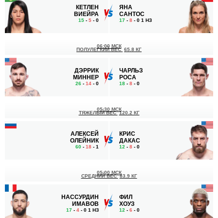
КЕТЛЕН
ЯНА
ВИЕЙРА
САНТОС
15
-
5
- 0
17
-
8
- 0 1 НЗ
06:00 МСК
ПОЛУЛЕГКИЙ ВЕС
65.8 КГ
ДЭРРИК
ЧАРЛЬЗ
МИННЕР
РОСА
26
-
14
- 0
18
-
8
- 0
05:30 МСК
ТЯЖЕЛЫЙ ВЕС
120.2 КГ
АЛЕКСЕЙ
КРИС
ОЛЕЙНИК
ДАКАС
60
-
18
- 1
12
-
8
- 0
05:00 МСК
СРЕДНИЙ ВЕС
83.9 КГ
НАССУРДИН
ФИЛ
ИМАВОВ
ХОУЗ
17
-
4
- 0 1 НЗ
12
-
6
- 0