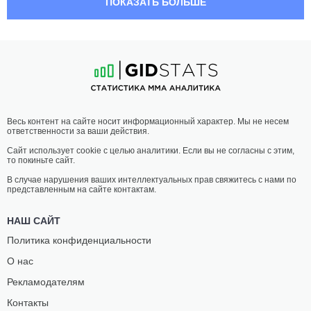
ПОКАЗАТЬ БОЛЬШЕ
МАРКУС
ДЖОН
МАКГИ
ЯННИС
11
-
2
- 0
10
-
5
- 0
02:00 МСК
•
3 x 5
НАИЛЕГЧАЙШИЙ ВЕС
56.7 КГ
БРУНО
ЭДГАР
Весь контент на сайте носит информационный характер. Мы не несем
СИЛВА
ЧАЙРЕЗ
ответственности за ваши действия.
15
-
9
- 2 1 НЗ
14
-
6
- 0 1 НЗ
Сайт использует cookie с целью аналитики. Если вы не согласны с этим,
то покиньте сайт.
01:30 МСК
•
3 x 5
ЛЕГЧАЙШИЙ ВЕС
61.2 КГ
В случае нарушения ваших интеллектуальных прав свяжитесь с нами по
представленным на сайте контактам.
ЧЕЛСИ
ПРИСЦИЛА
ЧЕНДЛЕР
КАЧОЭЙРА
НАШ САЙТ
7
-
4
- 0
13
-
9
- 0
Политика конфиденциальности
О нас
01:00 МСК
•
3 x 5
ПОЛУЛЕГКИЙ ВЕС
65.8 КГ
Рекламодателям
ДЖОРДАН
ЖОАНДЕРСОН
Контакты
ЛЕВИТТ
БРИТО