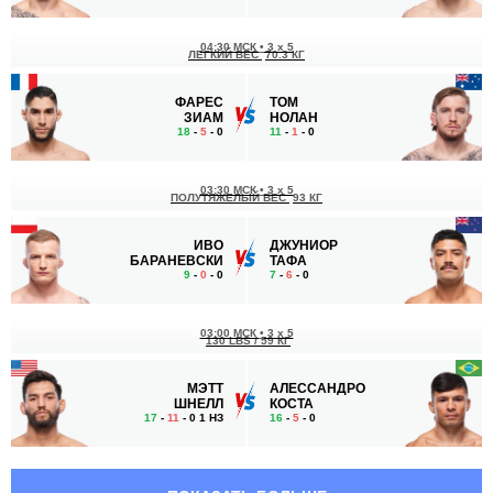
04:30 МСК
•
3 x 5
ЛЕГКИЙ ВЕС
70.3 КГ
ФАРЕС
ТОМ
ЗИАМ
НОЛАН
18
-
5
- 0
11
-
1
- 0
03:30 МСК
•
3 x 5
ПОЛУТЯЖЕЛЫЙ ВЕС
93 КГ
ИВО
ДЖУНИОР
БАРАНЕВСКИ
ТАФА
9
-
0
- 0
7
-
6
- 0
03:00 МСК
•
3 x 5
130 LBS / 59 КГ
МЭТТ
АЛЕССАНДРО
ШНЕЛЛ
КОСТА
17
-
11
- 0 1 НЗ
16
-
5
- 0
02:30 МСК
•
3 x 5
ЛЕГЧАЙШИЙ ВЕС
61.2 КГ