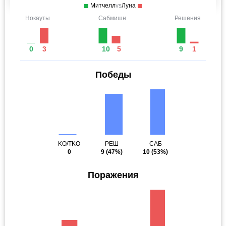
Митчелл
vs
Луна
Нокауты
Сабмишн
Решения
0
3
10
5
9
1
Победы
KO/TKO
РЕШ
САБ
0
9
(47%)
10
(53%)
Поражения