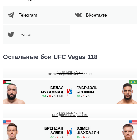
Telegram
ВКонтакте
Twitter
Остальные бои UFC Vegas 118
05:30 МСК
•
5 x 5
ПОЛУСРЕДНИЙ ВЕС
77.1 КГ
БЕЛАЛ
ГАБРИЭЛЬ
МУХАММАД
БОНФИМ
24
-
6
- 0 1 НЗ
20
-
1
- 0
05:00 МСК
•
3 x 5
СРЕДНИЙ ВЕС
83.9 КГ
БРЕНДАН
ЭДМЕН
АЛЛЕН
ШАХБАЗЯН
27
-
7
- 0
16
-
6
- 0