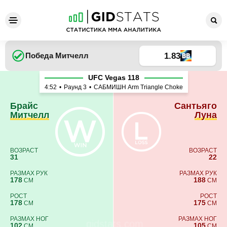
Брайс Митчелл - Сантьяго 
1.83
Победа
Митчелл
UFC Vegas 118
4:52
•
Раунд 3
•
САБМИШН Arm Triangle Choke
Брайс
Сантьяго
Митчелл
Луна
ВОЗРАСТ
ВОЗРАСТ
31
22
РАЗМАХ РУК
РАЗМАХ РУК
178
188
СМ
СМ
РОСТ
РОСТ
178
175
СМ
СМ
РАЗМАХ НОГ
РАЗМАХ НОГ
102
105
СМ
СМ