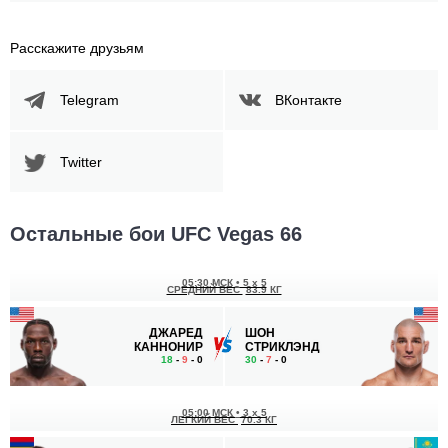
Расскажите друзьям
Telegram
ВКонтакте
Twitter
Остальные бои UFC Vegas 66
05:30 МСК
•
5 x 5
СРЕДНИЙ ВЕС
83.9 КГ
ДЖАРЕД
ШОН
КАННОНИР
СТРИКЛЭНД
18
-
9
- 0
30
-
7
- 0
05:00 МСК
•
3 x 5
ЛЕГКИЙ ВЕС
70.3 КГ