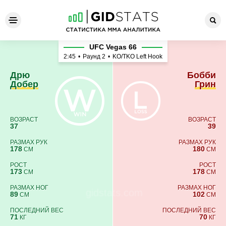
Дрю Добер - Бобби Грин
UFC Vegas 66
2:45
•
Раунд 2
•
KO/TKO Left Hook
Дрю
Бобби
Добер
Грин
ВОЗРАСТ
ВОЗРАСТ
37
39
РАЗМАХ РУК
РАЗМАХ РУК
178
180
СМ
СМ
РОСТ
РОСТ
173
178
СМ
СМ
РАЗМАХ НОГ
РАЗМАХ НОГ
89
102
СМ
СМ
ПОСЛЕДНИЙ ВЕС
ПОСЛЕДНИЙ ВЕС
71
70
КГ
КГ