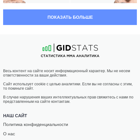
02:30 МСК
•
3 x 5
МИНИМАЛЬНЫЙ ВЕС
52.2 КГ
ПОКАЗАТЬ БОЛЬШЕ
ШАЙЕН
КОРИ
ВЛИСМАС
МАККЕННА
7
-
3
- 0
8
-
4
- 0
02:05 МСК
•
3 x 5
ПОЛУСРЕДНИЙ ВЕС
77.1 КГ
ДЖЕЙК
МЭТТЬЮ
Весь контент на сайте носит информационный характер. Мы не несем
МЭТТЬЮС
СЕМЕЛСБЕРГЕР
ответственности за ваши действия.
23
-
8
- 0
11
-
8
- 0
Сайт использует cookie с целью аналитики. Если вы не согласны с этим,
то покиньте сайт.
01:40 МСК
•
3 x 5
ЛЕГЧАЙШИЙ ВЕС
61.2 КГ
В случае нарушения ваших интеллектуальных прав свяжитесь с нами по
представленным на сайте контактам.
САИД
САИДЙОКУБ
НУРМАГОМЕДОВ
КАХРАМОНОВ
НАШ САЙТ
18
-
5
- 0
13
-
3
- 0
Политика конфиденциальности
О нас
01:15 МСК
•
3 x 5
ЛЕГКИЙ ВЕС
70.3 КГ