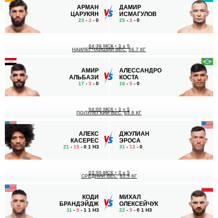
АРМАН
ДАМИР
ЦАРУКЯН
ИСМАГУЛОВ
23
-
3
- 0
25
-
3
- 0
04:30 МСК
•
3 x 5
НАИЛЕГЧАЙШИЙ ВЕС
56.7 КГ
АМИР
АЛЕССАНДРО
АЛЬБАЗИ
КОСТА
17
-
3
- 0
16
-
5
- 0
04:00 МСК
•
3 x 5
ПОЛУЛЕГКИЙ ВЕС
65.8 КГ
АЛЕКС
ДЖУЛИАН
КАСЕРЕС
ЭРОСА
21
-
15
- 0 1 НЗ
31
-
13
- 0
03:00 МСК
•
3 x 5
СРЕДНИЙ ВЕС
83.9 КГ
КОДИ
МИХАЛ
БРАНДЭЙДЖ
ОЛЕКСЕЙЧУК
11
-
9
- 1 1 НЗ
22
-
9
- 0 1 НЗ