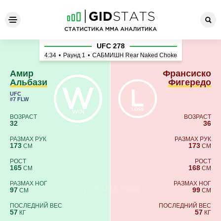
Амир Альбази - Франсиско
UFC 278
4:34
•
Раунд 1
•
САБМИШН Rear Naked Choke
Амир
Франсиско
Альбази
Фигередо
UFC
#7 FLW
ВОЗРАСТ
ВОЗРАСТ
32
36
РАЗМАХ РУК
РАЗМАХ РУК
173
173
СМ
СМ
РОСТ
РОСТ
165
168
СМ
СМ
РАЗМАХ НОГ
РАЗМАХ НОГ
97
99
СМ
СМ
ПОСЛЕДНИЙ ВЕС
ПОСЛЕДНИЙ ВЕС
57
57
КГ
КГ