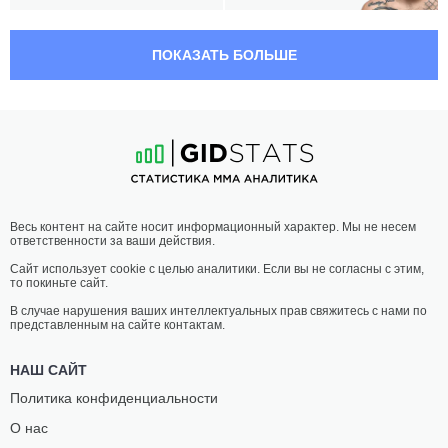
04:30 МСК
•
3 x 5
ТЯЖЕЛЫЙ ВЕС
120.2 КГ
ПОКАЗАТЬ БОЛЬШЕ
МАРЧИН
АЛЕКСАНДР
ТЫБУРА
РОМАНОВ
27
-
11
- 0
22
-
4
- 0 1 НЗ
04:00 МСК
•
3 x 5
ЛЕГКИЙ ВЕС
70.3 КГ
ЛЕОНАРДО
ДЖАРЕД
Весь контент на сайте носит информационный характер. Мы не несем
САНТОС
ГОРДОН
ответственности за ваши действия.
18
-
6
- 1
21
-
8
- 0 1 НЗ
Сайт использует cookie с целью аналитики. Если вы не согласны с этим,
то покиньте сайт.
03:30 МСК
•
3 x 5
ПОЛУЛЕГКИЙ ВЕС
65.8 КГ
В случае нарушения ваших интеллектуальных прав свяжитесь с нами по
представленным на сайте контактам.
ШОН
ЛУИС
ВУДСОН
САЛДАНА
НАШ САЙТ
13
-
2
- 1
16
-
7
- 1
Политика конфиденциальности
О нас
03:00 МСК
•
3 x 5
ПОЛУСРЕДНИЙ ВЕС
77.1 КГ