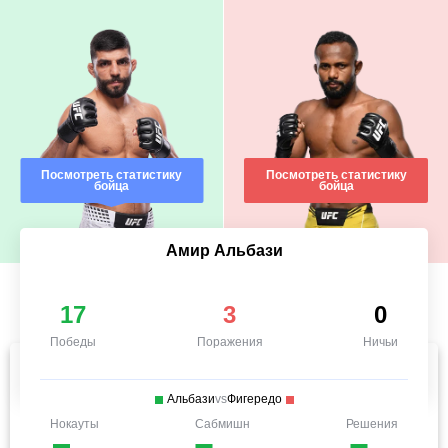
Посмотреть статистику
Посмотреть статистику
бойца
бойца
Амир Альбази
17
3
0
Победы
Поражения
Ничьи
Альбази
vs
Фигередо
Нокауты
Сабмишн
Решения