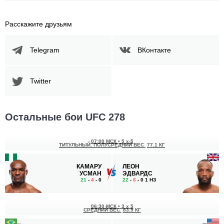
Расскажите друзьям
Telegram
ВКонтакте
Twitter
Остальные бои UFC 278
07:00 МСК
•
5 x 5
ТИТУЛЬНЫЙ. ПОЛУСРЕДНИЙ ВЕС
77.1 КГ
КАМАРУ
ЛЕОН
УСМАН
ЭДВАРДС
21
-
4
- 0
22
-
6
- 0 1 НЗ
06:30 МСК
•
3 x 5
СРЕДНИЙ ВЕС
83.9 КГ