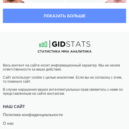
03:00 МСК
•
3 x 5
СРЕДНИЙ ВЕС
83.9 КГ
ПОКАЗАТЬ БОЛЬШЕ
КОДИ
ТРИШОН
БРАНДЭЙДЖ
ГОР
11
-
9
- 1 1 НЗ
6
-
4
- 0
02:30 МСК
•
3 x 5
НАИЛЕГЧАЙШИЙ ВЕС
56.7 КГ
АНТОНИНА
КОРТНИ
Весь контент на сайте носит информационный характер. Мы не несем
ШЕВЧЕНКО
КЕЙСИ
ответственности за ваши действия.
10
-
4
- 0
10
-
10
- 0
Сайт использует cookie с целью аналитики. Если вы не согласны с этим,
то покиньте сайт.
02:00 МСК
•
3 x 5
ПОЛУЛЕГКИЙ ВЕС
65.8 КГ
В случае нарушения ваших интеллектуальных прав свяжитесь с нами по
представленным на сайте контактам.
ДЭВИД
ГАРРЕТТ
ОНАМА
АРМФИЛД
НАШ САЙТ
14
-
3
- 0
10
-
5
- 0
Политика конфиденциальности
О нас
01:30 МСК
•
3 x 5
ПОЛУТЯЖЕЛЫЙ ВЕС
93 КГ