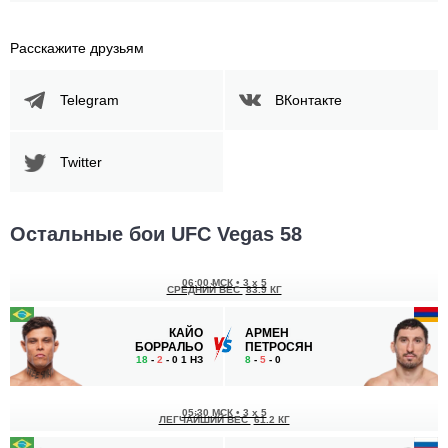
Расскажите друзьям
Telegram
ВКонтакте
Twitter
Остальные бои UFC Vegas 58
06:00 МСК
•
3 x 5
СРЕДНИЙ ВЕС
83.9 КГ
КАЙО
АРМЕН
БОРРАЛЬО
ПЕТРОСЯН
18
-
2
- 0 1 НЗ
8
-
5
- 0
05:30 МСК
•
3 x 5
ЛЕГЧАЙШИЙ ВЕС
61.2 КГ