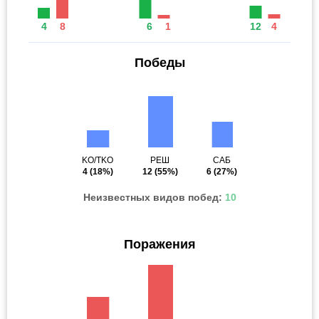
4
8
6
1
12
4
Победы
KO/TKO
РЕШ
САБ
4
(18%)
12
(55%)
6
(27%)
Неизвестных видов побед:
10
Поражения