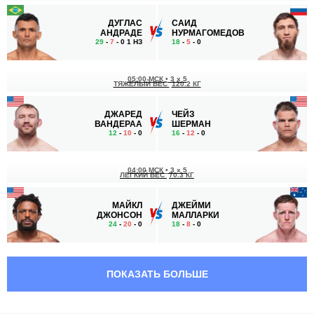
ДУГЛАС
САИД
АНДРАДЕ
НУРМАГОМЕДОВ
29
-
7
- 0 1 НЗ
18
-
5
- 0
05:00 МСК
•
3 x 5
ТЯЖЕЛЫЙ ВЕС
120.2 КГ
ДЖАРЕД
ЧЕЙЗ
ВАНДЕРАА
ШЕРМАН
12
-
10
- 0
16
-
12
- 0
04:00 МСК
•
3 x 5
ЛЕГКИЙ ВЕС
70.3 КГ
МАЙКЛ
ДЖЕЙМИ
ДЖОНСОН
МАЛЛАРКИ
24
-
20
- 0
18
-
8
- 0
03:00 МСК
•
3 x 5
СРЕДНИЙ ВЕС
83.9 КГ
ПОКАЗАТЬ БОЛЬШЕ
КОДИ
ТРИШОН
БРАНДЭЙДЖ
ГОР