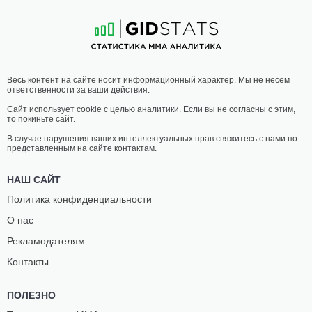
11
-
9
- 1 1 НЗ
6
-
4
- 0
02:30 МСК
•
3 x 5
НАИЛЕГЧАЙШИЙ ВЕС
56.7 КГ
АНТОНИНА
КОРТНИ
Весь контент на сайте носит информационный характер. Мы не несем
ШЕВЧЕНКО
КЕЙСИ
ответственности за ваши действия.
10
-
4
- 0
10
-
10
- 0
Сайт использует cookie с целью аналитики. Если вы не согласны с этим,
то покиньте сайт.
02:00 МСК
•
3 x 5
ПОЛУЛЕГКИЙ ВЕС
65.8 КГ
В случае нарушения ваших интеллектуальных прав свяжитесь с нами по
представленным на сайте контактам.
ДЭВИД
ГАРРЕТТ
ОНАМА
АРМФИЛД
НАШ САЙТ
14
-
3
- 0
10
-
5
- 0
Политика конфиденциальности
О нас
01:30 МСК
•
3 x 5
ПОЛУТЯЖЕЛЫЙ ВЕС
93 КГ
Рекламодателям
КЕННЕДИ
КАРЛ
Контакты
НЗЕЧУКВУ
РОБЕРСОН
14
-
6
- 1
9
-
6
- 0
ПОЛЕЗНО
01:00 МСК
•
3 x 5