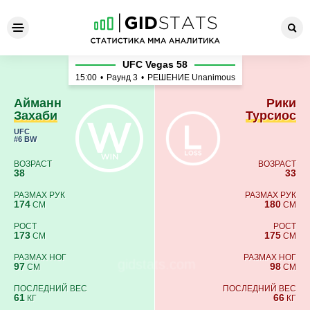
Айманн Захаби - Рики Турс
UFC Vegas 58
15:00
•
Раунд 3
•
РЕШЕНИЕ Unanimous
Айманн
Рики
Захаби
Турсиос
UFC
#6 BW
ВОЗРАСТ
ВОЗРАСТ
38
33
РАЗМАХ РУК
РАЗМАХ РУК
174
180
СМ
СМ
РОСТ
РОСТ
173
175
СМ
СМ
РАЗМАХ НОГ
РАЗМАХ НОГ
97
98
СМ
СМ
ПОСЛЕДНИЙ ВЕС
ПОСЛЕДНИЙ ВЕС
61
66
КГ
КГ