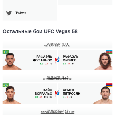
Twitter
Остальные бои UFC Vegas 58
06:30 МСК
•
5 x 5
ЛЕГКИЙ ВЕС
70.3 КГ
РАФАЭЛЬ
РАФАЭЛЬ
ДОС АНЬОС
ФИЗИЕВ
32
-
17
- 0
13
-
5
- 0
06:00 МСК
•
3 x 5
СРЕДНИЙ ВЕС
83.9 КГ
КАЙО
АРМЕН
БОРРАЛЬО
ПЕТРОСЯН
18
-
2
- 0 1 НЗ
8
-
5
- 0
05:30 МСК
•
3 x 5
ЛЕГЧАЙШИЙ ВЕС
61.2 КГ