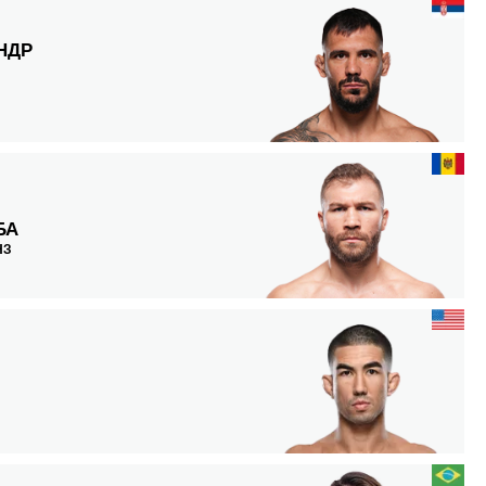
НДР
БА
НЗ