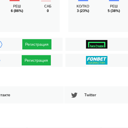
РЕШ
САБ
KO/TKO
РЕШ
6
(86%)
0
3
(23%)
5
(38%)
Регистрация
Регистрация
такте
Twitter