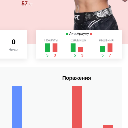
57
КГ
Ли
vs
Араужу
0
Нокауты
Сабмишн
Решения
Ничьи
3
3
5
3
5
7
Поражения