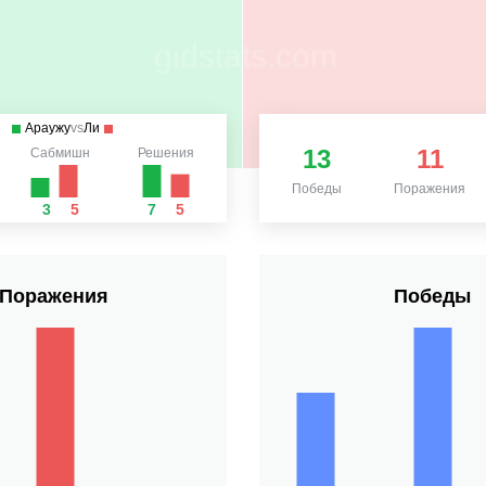
Араужу
vs
Ли
13
11
Сабмишн
Решения
Победы
Поражения
3
5
7
5
Поражения
Победы