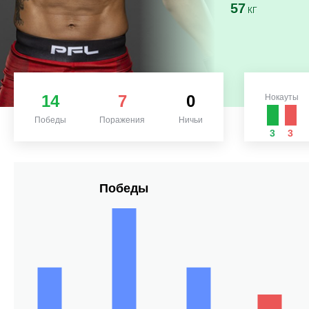
57
КГ
14
7
0
Нокауты
Победы
Поражения
Ничьи
3
3
Победы