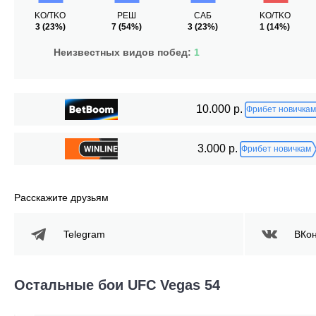
KO/TKO
РЕШ
САБ
KO/TKO
3
(23%)
7
(54%)
3
(23%)
1
(14%)
Неизвестных видов побед:
1
10.000 р.
Фрибет новичкам
3.000 р.
Фрибет новичкам
Расскажите друзьям
Telegram
ВКон
Остальные бои UFC Vegas 54