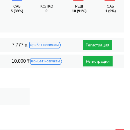
САБ
KO/TKO
РЕШ
САБ
5
(39%)
0
10
(91%)
1
(9%)
7.777 р.
Регистрация
Фрибет новичкам
10.000 ₸
Регистрация
Фрибет новичкам