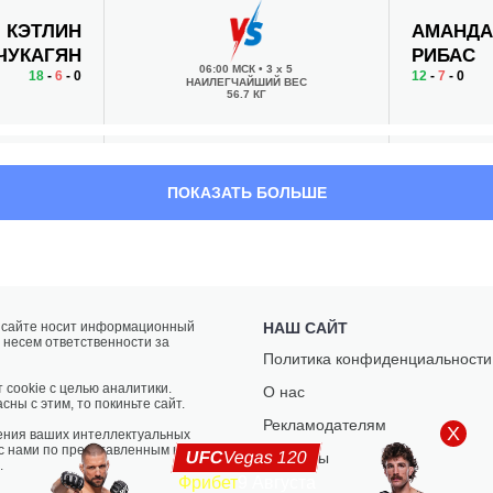
КЭТЛИН
АМАНД
ЧУКАГЯН
РИБАС
06:00 МСК
•
3 x 5
18
-
6
- 0
12
-
7
- 0
НАИЛЕГЧАЙШИЙ ВЕС
56.7 КГ
ФРЭНК
МАНУЭЛ
ПОКАЗАТЬ БОЛЬШЕ
КАМАЧО
ТОРРЕС
05:30 МСК
•
3 x 5
22
-
10
- 0
17
-
3
- 0
ЛЕГКИЙ ВЕС
70.3 КГ
а сайте носит информационный
НАШ САЙТ
 несем ответственности за
ДЖЕЙК
АЛЛАН
Политика конфиденциальности
ХАДЛИ
НАСЦИМ
05:00 МСК
•
3 x 5
 cookie с целью аналитики.
О нас
12
-
5
- 0
22
-
7
- 0
НАИЛЕГЧАЙШИЙ ВЕС
сны с этим, то покиньте сайт.
56.7 КГ
Рекламодателям
X
ения ваших интеллектуальных
 с нами по представленным на
UFC
Vegas 120
Контакты
.
Фрибет
9 Августа
МАЙКЛ
АЛАН