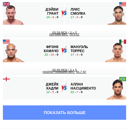
ДЭЙВИ
ЛУИС
ГРАНТ
СМОЛКА
15
-
8
- 0
17
-
9
- 0
05:30 МСК
•
3 x 5
ЛЕГКИЙ ВЕС
70.3 КГ
ФРЭНК
МАНУЭЛЬ
КАМАЧО
ТОРРЕС
22
-
10
- 0
17
-
3
- 0
05:00 МСК
•
3 x 5
НАИЛЕГЧАЙШИЙ ВЕС
56.7 КГ
ДЖЕЙК
АЛЛАН
ХАДЛИ
НАСЦИМЕНТО
12
-
5
- 0
22
-
7
- 0
04:10 МСК
•
3 x 5
НАИЛЕГЧАЙШИЙ ВЕС
56.7 КГ
ПОКАЗАТЬ БОЛЬШЕ
ВИВИАН
АНДРЕА
АРАУЖУ
ЛИ