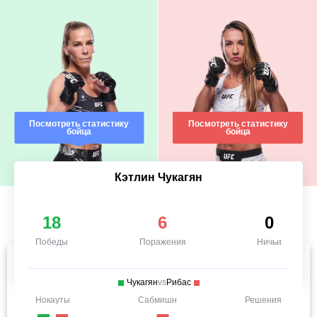
Посмотреть статистику
Посмотреть статистику
бойца
бойца
Кэтлин Чукагян
18
6
0
Победы
Поражения
Ничьи
Чукагян
vs
Рибас
Нокауты
Сабмишн
Решения