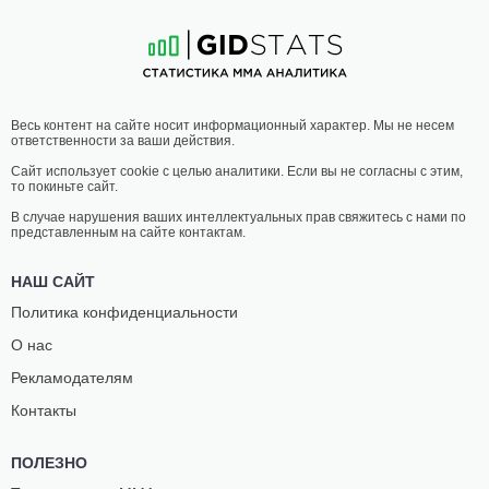
14
-
7
- 0
13
-
11
- 0
03:45 МСК
•
3 x 5
ЛЕГКИЙ ВЕС
70.3 КГ
МАЙКЛ
АЛАН
Весь контент на сайте носит информационный характер. Мы не несем
ДЖОНСОН
ПАТРИК
ответственности за ваши действия.
24
-
20
- 0
15
-
4
- 0 1 НЗ
Сайт использует cookie с целью аналитики. Если вы не согласны с этим,
то покиньте сайт.
03:20 МСК
•
3 x 5
МИНИМАЛЬНЫЙ ВЕС
52.2 КГ
В случае нарушения ваших интеллектуальных прав свяжитесь с нами по
представленным на сайте контактам.
ВИРНА
АНДЖЕЛА
ЖАНДИРОБА
ХИЛЛ
НАШ САЙТ
23
-
4
- 0
19
-
16
- 0
Политика конфиденциальности
О нас
02:55 МСК
•
3 x 5
НАИЛЕГЧАЙШИЙ ВЕС
56.7 КГ
Рекламодателям
ТАТСУРО
КАРЛОС
Контакты
ТАИРА
КАНДЕЛАРИО
18
-
1
- 0
8
-
3
- 0
ПОЛЕЗНО
02:30 МСК
•
3 x 5