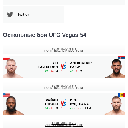
Twitter
Остальные бои UFC Vegas 54
07:30 МСК
•
5 x 5
ПОЛУТЯЖЕЛЫЙ ВЕС
93 КГ
ЯН
АЛЕКСАНДР
БЛАХОВИЧ
РАКИЧ
29
-
11
- 2
14
-
6
- 0
07:00 МСК
•
3 x 5
ПОЛУТЯЖЕЛЫЙ ВЕС
93 КГ
РАЙАН
ИОН
СПЭНН
КУЦЕЛАБА
23
-
11
- 0
20
-
12
- 1 1 НЗ
06:30 МСК
•
3 x 5
ЛЕГЧАЙШИЙ ВЕС
61.2 КГ