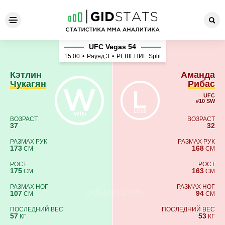
Кэтлин Чукагян - Аманда Р
UFC Vegas 54
15:00
•
Раунд 3
•
РЕШЕНИЕ Split
Кэтлин
Аманда
Чукагян
Рибас
UFC
#10 SW
ВОЗРАСТ
ВОЗРАСТ
37
32
РАЗМАХ РУК
РАЗМАХ РУК
173
168
СМ
СМ
РОСТ
РОСТ
175
163
СМ
СМ
РАЗМАХ НОГ
РАЗМАХ НОГ
107
94
СМ
СМ
ПОСЛЕДНИЙ ВЕС
ПОСЛЕДНИЙ ВЕС
57
53
КГ
КГ