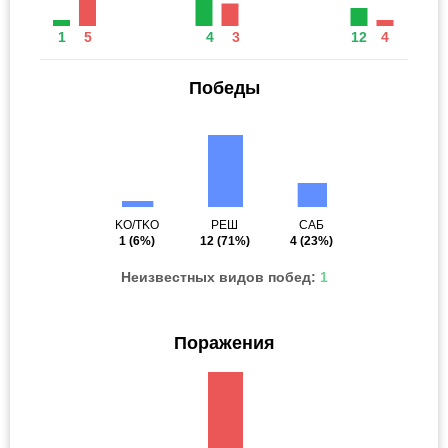
1
5
4
3
12
4
Победы
KO/TKO
РЕШ
САБ
1
(6%)
12
(71%)
4
(23%)
Неизвестных видов побед:
1
Поражения