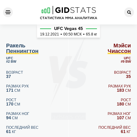
Ракель Пеннингтон - Мэйси
UFC Vegas 45
19.12.2021
•
00:50
МСК
•
65.8 кг
Ракель
Мэйси
Пеннингтон
Чиассон
UFC
UFC
#2 BW
#9 BW
ВОЗРАСТ
ВОЗРАСТ
37
35
РАЗМАХ РУК
РАЗМАХ РУК
171
183
СМ
СМ
РОСТ
РОСТ
170
180
СМ
СМ
РАЗМАХ НОГ
РАЗМАХ НОГ
94
107
СМ
СМ
ПОСЛЕДНИЙ ВЕС
ПОСЛЕДНИЙ ВЕС
61
61
КГ
КГ