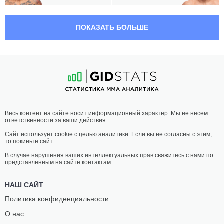
03:00 МСК
ПОЛУЛЕГКИЙ ВЕС
65.8 КГ
ПОКАЗАТЬ БОЛЬШЕ
КАБ
ДАРРЕН
СВОНСОН
ЭЛКИНС
31
-
14
- 0
29
-
12
- 0
02:30 МСК
СРЕДНИЙ ВЕС
83.9 КГ
ДАСТИН
ДЖЕРАЛЬД
Весь контент на сайте носит информационный характер. Мы не несем
СТОЛЬЦФУС
МЕРШАРТ
ответственности за ваши действия.
16
-
8
- 0
37
-
21
- 0
Сайт использует cookie с целью аналитики. Если вы не согласны с этим,
то покиньте сайт.
02:05 МСК
ТЯЖЕЛЫЙ ВЕС
120.2 КГ
В случае нарушения ваших интеллектуальных прав свяжитесь с нами по
представленным на сайте контактам.
ДЖАСТИН
ГЭРРИ
ТАФА
ХАНСАКЕР
НАШ САЙТ
7
-
5
- 0 1 НЗ
7
-
6
- 0
Политика конфиденциальности
О нас
01:40 МСК
НАИЛЕГЧАЙШИЙ ВЕС
56.7 КГ