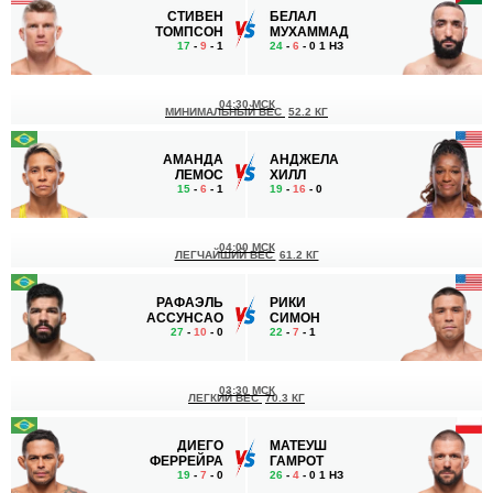
СТИВЕН
БЕЛАЛ
ТОМПСОН
МУХАММАД
17
-
9
- 1
24
-
6
- 0 1 НЗ
04:30 МСК
МИНИМАЛЬНЫЙ ВЕС
52.2 КГ
АМАНДА
АНДЖЕЛА
ЛЕМОС
ХИЛЛ
15
-
6
- 1
19
-
16
- 0
04:00 МСК
ЛЕГЧАЙШИЙ ВЕС
61.2 КГ
РАФАЭЛЬ
РИКИ
АССУНСАО
СИМОН
27
-
10
- 0
22
-
7
- 1
03:30 МСК
ЛЕГКИЙ ВЕС
70.3 КГ
ДИЕГО
МАТЕУШ
ФЕРРЕЙРА
ГАМРОТ
19
-
7
- 0
26
-
4
- 0 1 НЗ