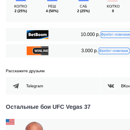
KO/TKO
РЕШ
САБ
KO/TKO
2
(25%)
4
(50%)
2
(25%)
0
10.000 р.
Фрибет новичкам
3.000 р.
Фрибет новичкам
Расскажите друзьям
Telegram
ВКон
Остальные бои UFC Vegas 37