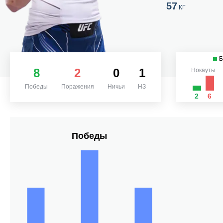
57
КГ
Б
8
2
0
1
Нокауты
Победы
Поражения
Ничьи
НЗ
2
6
Победы