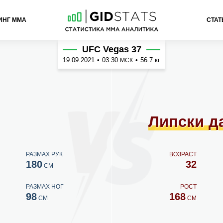
ИНГ ММА
СТАТ
 да Силва
UFC Vegas 37
19.09.2021
•
03:30
•
56.7 кг
МСК
Липски д
РАЗМАХ РУК
ВОЗРАСТ
180
32
СМ
РАЗМАХ НОГ
РОСТ
98
168
СМ
СМ