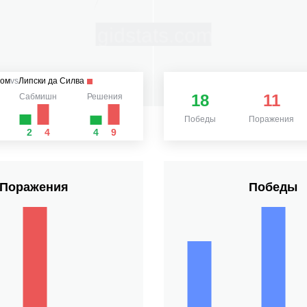
ом
vs
Липски да Силва
18
11
Сабмишн
Решения
Победы
Поражения
2
4
4
9
Поражения
Победы