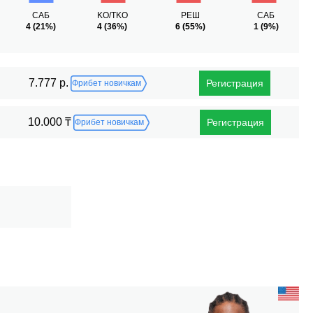
САБ
KO/TKO
РЕШ
САБ
4
(21%)
4
(36%)
6
(55%)
1
(9%)
7.777 р.
Регистрация
Фрибет новичкам
10.000 ₸
Регистрация
Фрибет новичкам