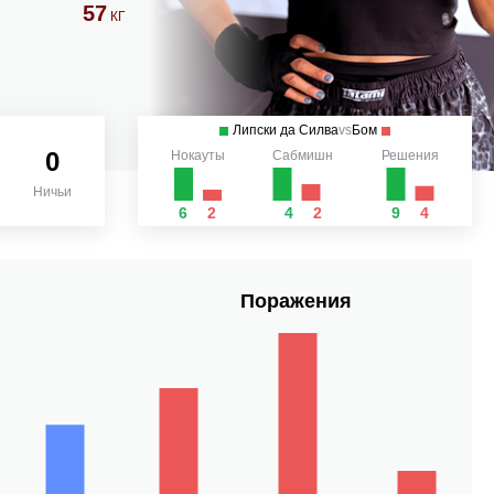
57
КГ
Липски да Силва
vs
Бом
0
Нокауты
Сабмишн
Решения
Ничьи
6
2
4
2
9
4
Поражения