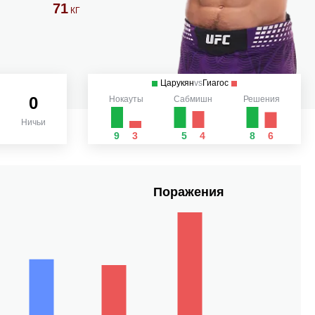
71
КГ
Царукян
vs
Гиагос
0
Нокауты
Сабмишн
Решения
Ничьи
9
3
5
4
8
6
Поражения