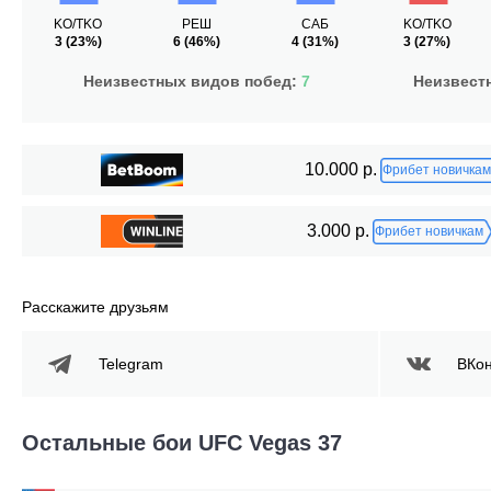
KO/TKO
РЕШ
САБ
KO/TKO
3
(23%)
6
(46%)
4
(31%)
3
(27%)
Неизвестных видов побед:
7
Неизвест
10.000 р.
Фрибет новичкам
3.000 р.
Фрибет новичкам
Расскажите друзьям
Telegram
ВКон
Остальные бои UFC Vegas 37