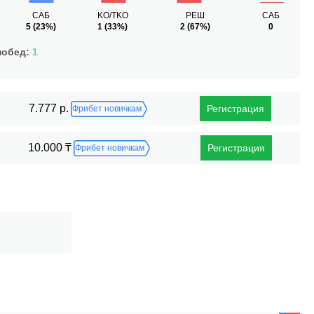
САБ
KO/TKO
РЕШ
САБ
5
(23%)
1
(33%)
2
(67%)
0
побед:
1
7.777 р.
Регистрация
Фрибет новичкам
10.000 ₸
Регистрация
Фрибет новичкам