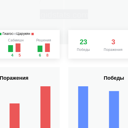
Гиагос
vs
Царукян
23
3
Сабмишн
Решения
Победы
Поражения
4
5
6
8
Поражения
Победы