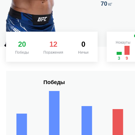
70
КГ
20
12
0
Нокауты
Победы
Поражения
Ничьи
3
9
Победы