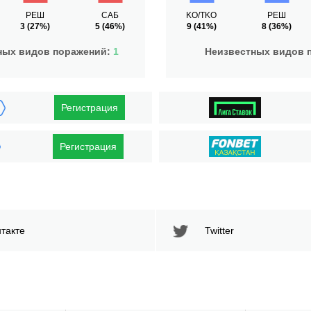
РЕШ
САБ
KO/TKO
РЕШ
3
(27%)
5
(46%)
9
(41%)
8
(36%)
ных видов поражений:
1
Неизвестных видов 
Регистрация
Регистрация
такте
Twitter