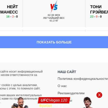
НЕЙТ
ТОНИ
МАНЕСС
ГРЭЙВЕ
02:30 МСК
16
-
3
- 0
23
-
9
- 0
ЛЕГЧАЙШИЙ ВЕС
61.2 КГ
ХОАКИН
АНТОНИ
ПОКАЗАТЬ БОЛЬШЕ
БАКЛИ
АРРОЙО
02:00 МСК
21
-
7
- 0
10
-
6
- 0
СРЕДНИЙ ВЕС
83.9 КГ
а сайте носит информационный
НАШ САЙТ
 несем ответственности за
ТАФОН
МАЙК
Политика конфиденциальности
НЧУКВИ
РОДРИГ
01:20 МСК
 cookie с целью аналитики.
О нас
7
-
4
- 0
12
-
7
- 0 1 Н
ПОЛУТЯЖЕЛЫЙ ВЕС
сны с этим, то покиньте сайт.
93 КГ
Рекламодателям
X
ения ваших интеллектуальных
 с нами по представленным на
UFC
Vegas 120
Контакты
.
Фрибет
9 Августа
ПЭННИ
РАКЕЛЬ