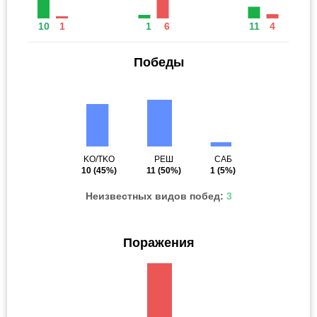
10
1
1
6
11
4
Победы
KO/TKO
РЕШ
САБ
10
(45%)
11
(50%)
1
(5%)
Неизвестных видов побед:
3
Поражения