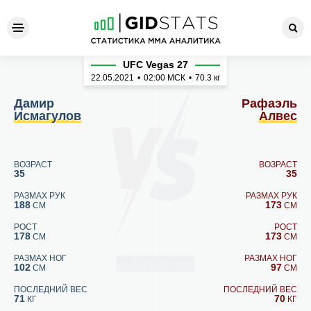
Дамир Исмагулов - Рафаэл
UFC Vegas 27
22.05.2021
•
02:00
МСК
•
70.3 кг
Дамир
Рафаэль
Исмагулов
Алвес
ВОЗРАСТ
ВОЗРАСТ
35
35
РАЗМАХ РУК
РАЗМАХ РУК
188
173
СМ
СМ
РОСТ
РОСТ
178
173
СМ
СМ
РАЗМАХ НОГ
РАЗМАХ НОГ
102
97
СМ
СМ
ПОСЛЕДНИЙ ВЕС
ПОСЛЕДНИЙ ВЕС
71
70
КГ
КГ