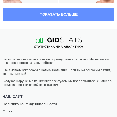
05:00 МСК
СРЕДНИЙ ВЕС
83.9 КГ
ПОКАЗАТЬ БОЛЬШЕ
ДЖЕК
ЭДМЕН
ХЕРМАНССОН
ШАХБАЗЯН
24
-
10
- 0
16
-
6
- 0
04:05 МСК
ТЯЖЕЛЫЙ ВЕС
120.2 КГ
БЕН
КРИС
Весь контент на сайте носит информационный характер. Мы не несем
РОТВЕЛЛ
БАРНЕТТ
ответственности за ваши действия.
37
-
14
- 0
23
-
10
- 0
Сайт использует cookie с целью аналитики. Если вы не согласны с этим,
то покиньте сайт.
03:40 МСК
ПОЛУСРЕДНИЙ ВЕС
77.1 КГ
В случае нарушения ваших интеллектуальных прав свяжитесь с нами по
представленным на сайте контактам.
КЛАУДИО
КОРТ
СИЛЬВА
МАКГИ
НАШ САЙТ
14
-
4
- 0
22
-
14
- 0
Политика конфиденциальности
О нас
03:15 МСК
НАИЛЕГЧАЙШИЙ ВЕС
56.7 КГ