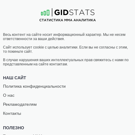
15
-
6
- 1
10
-
5
- 0
03:00 МСК
ЛЕГЧАЙШИЙ ВЕС
61.2 КГ
ХАЛИД
СЕРГЕЙ
Весь контент на сайте носит информационный характер. Мы не несем
ТАХА
МОРОЗОВ
ответственности за ваши действия.
16
-
5
- 0 1 НЗ
19
-
5
- 0
Сайт использует cookie с целью аналитики. Если вы не согласны с этим,
то покиньте сайт.
02:30 МСК
НАИЛЕГЧАЙШИЙ ВЕС
56.7 КГ
В случае нарушения ваших интеллектуальных прав свяжитесь с нами по
представленным на сайте контактам.
ФРАНСИСКО
МАЛКОЛМ
ФИГЕРЕДО
ГОРДОН
НАШ САЙТ
13
-
5
- 1 1 НЗ
14
-
8
- 0
Политика конфиденциальности
О нас
02:00 МСК
ТЯЖЕЛЫЙ ВЕС
120.2 КГ
Рекламодателям
РОДРИГО
АЛАН
Контакты
НАСИМЕНТО
БАДУ
12
-
5
- 0 1 НЗ
8
-
4
- 0 1 НЗ
ПОЛЕЗНО