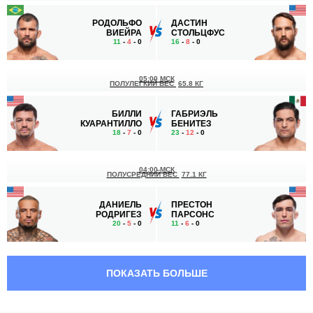
РОДОЛЬФО
ДАСТИН
ВИЕЙРА
СТОЛЬЦФУС
11
-
4
- 0
16
-
8
- 0
05:00 МСК
ПОЛУЛЕГКИЙ ВЕС
65.8 КГ
БИЛЛИ
ГАБРИЭЛЬ
КУАРАНТИЛЛО
БЕНИТЕЗ
18
-
7
- 0
23
-
12
- 0
04:00 МСК
ПОЛУСРЕДНИЙ ВЕС
77.1 КГ
ДАНИЕЛЬ
ПРЕСТОН
РОДРИГЕЗ
ПАРСОНС
20
-
5
- 0
11
-
6
- 0
03:30 МСК
МИНИМАЛЬНЫЙ ВЕС
52.2 КГ
ПОКАЗАТЬ БОЛЬШЕ
АМАНДА
МОНТСЕРРАТ
ЛЕМОС
РУИЗ