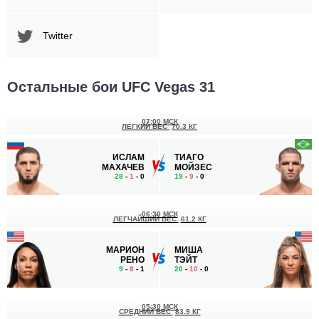
Twitter
Остальные бои UFC Vegas 31
07:00 МСК
ЛЕГКИЙ ВЕС
70.3 КГ
ИСЛАМ
ТИАГО
МАХАЧЕВ
МОЙЗЕС
28
-
1
- 0
19
-
9
- 0
06:30 МСК
ЛЕГЧАЙШИЙ ВЕС
61.2 КГ
МАРИОН
МИША
РЕНО
ТЭЙТ
9
-
8
- 1
20
-
10
- 0
05:30 МСК
СРЕДНИЙ ВЕС
83.9 КГ