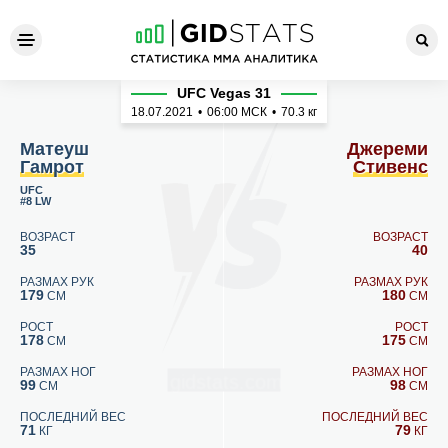
Матеуш Гамрот - Джереми 
UFC Vegas 31
18.07.2021
•
06:00
МСК
•
70.3 кг
Матеуш
Джереми
Гамрот
Стивенс
UFC
#8 LW
ВОЗРАСТ
ВОЗРАСТ
35
40
РАЗМАХ РУК
РАЗМАХ РУК
179
180
СМ
СМ
РОСТ
РОСТ
178
175
СМ
СМ
РАЗМАХ НОГ
РАЗМАХ НОГ
99
98
СМ
СМ
ПОСЛЕДНИЙ ВЕС
ПОСЛЕДНИЙ ВЕС
71
79
КГ
КГ