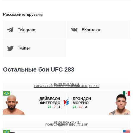
Расскажите друзьям
Telegram
ВКонтакте
Twitter
Остальные бои UFC 283
07:30 МСК
•
5 x 5
ТИТУЛЬНЫЙ. НАИЛЕГЧАЙШИЙ ВЕС
56.7 КГ
ДЕЙВЕСОН
БРЭНДОН
ФИГЕРЕДО
МОРЕНО
25
-
7
- 1
23
-
10
- 2
07:00 МСК
•
3 x 5
ПОЛУСРЕДНИЙ ВЕС
77.1 КГ