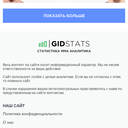
04:50 МСК
•
3 x 5
СРЕДНИЙ ВЕС
83.9 КГ
ПОКАЗАТЬ БОЛЬШЕ
ГРЕГОРИ
БРУННО
РОДРИГЕС
ФЕРРЕЙРА
19
-
6
- 0
15
-
3
- 0
04:25 МСК
•
3 x 5
ЛЕГКИЙ ВЕС
70.3 КГ
ТИАГО
МЕЛЬКУИЗАЭЛЬ
Весь контент на сайте носит информационный характер. Мы не несем
МОЙЗЕС
КОСТА
ответственности за ваши действия.
19
-
9
- 0
26
-
7
- 0
Сайт использует cookie с целью аналитики. Если вы не согласны с этим,
то покиньте сайт.
04:00 МСК
•
3 x 5
ПОЛУСРЕДНИЙ ВЕС
77.1 КГ
В случае нарушения ваших интеллектуальных прав свяжитесь с нами по
представленным на сайте контактам.
ГАБРИЭЛЬ
МУНИР
БОНФИМ
ЛАЗЗЕС
НАШ САЙТ
20
-
1
- 0
11
-
3
- 0
Политика конфиденциальности
О нас
03:35 МСК
•
3 x 5
ТЯЖЕЛЫЙ ВЕС
120.2 КГ