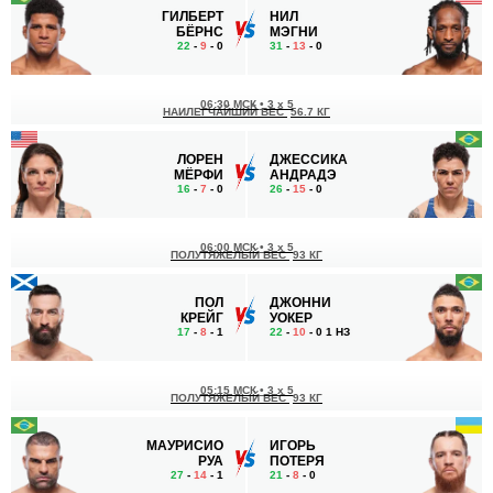
ГИЛБЕРТ
НИЛ
БЁРНС
МЭГНИ
22
-
9
- 0
31
-
13
- 0
06:30 МСК
•
3 x 5
НАИЛЕГЧАЙШИЙ ВЕС
56.7 КГ
ЛОРЕН
ДЖЕССИКА
МЁРФИ
АНДРАДЭ
16
-
7
- 0
26
-
15
- 0
06:00 МСК
•
3 x 5
ПОЛУТЯЖЕЛЫЙ ВЕС
93 КГ
ПОЛ
ДЖОННИ
КРЕЙГ
УОКЕР
17
-
8
- 1
22
-
10
- 0 1 НЗ
05:15 МСК
•
3 x 5
ПОЛУТЯЖЕЛЫЙ ВЕС
93 КГ
МАУРИСИО
ИГОРЬ
РУА
ПОТЕРЯ
27
-
14
- 1
21
-
8
- 0