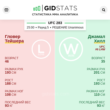
Гловер Тейшера - Джамал 
UFC 283
25:00
•
Раунд 5
•
РЕШЕНИЕ Unanimous
Гловер
Джамал
Тейшера
Хилл
UFC
#6 LHW
ВОЗРАСТ
ВОЗРАСТ
46
35
РАЗМАХ РУК
РАЗМАХ РУК
193
201
СМ
СМ
РОСТ
РОСТ
188
193
СМ
СМ
РАЗМАХ НОГ
РАЗМАХ НОГ
108
110
СМ
СМ
ПОСЛЕДНИЙ ВЕС
ПОСЛЕДНИЙ ВЕС
93
93
КГ
КГ