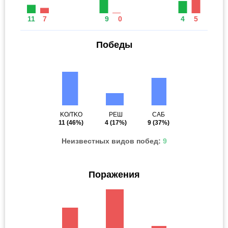
11
7
9
0
4
5
Победы
KO/TKO
РЕШ
САБ
11
(46%)
4
(17%)
9
(37%)
Неизвестных видов побед:
9
Поражения