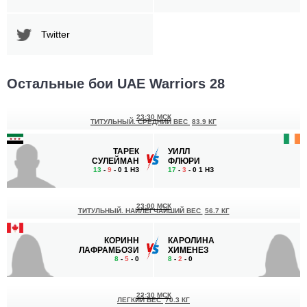
Twitter
Остальные бои UAE Warriors 28
23:30 МСК
ТИТУЛЬНЫЙ. СРЕДНИЙ ВЕС
83.9 КГ
ТАРЕК
УИЛЛ
СУЛЕЙМАН
ФЛЮРИ
13
-
9
- 0 1 НЗ
17
-
3
- 0 1 НЗ
23:00 МСК
ТИТУЛЬНЫЙ. НАИЛЕГЧАЙШИЙ ВЕС
56.7 КГ
КОРИНН
КАРОЛИНА
ЛАФРАМБОЗИ
ХИМЕНЕЗ
8
-
5
- 0
8
-
2
- 0
22:30 МСК
ЛЕГКИЙ ВЕС
70.3 КГ