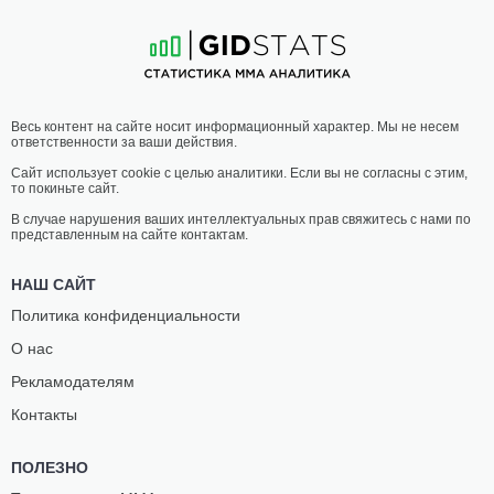
30
-
11
- 0
16
-
1
- 0
20:30 МСК
ПРОМЕЖУТОЧНЫЙ ВЕС
ДЖОН
МАРИУШ
Весь контент на сайте носит информационный характер. Мы не несем
МИТЧЕЛЛ
МАЗУР
ответственности за ваши действия.
10
-
3
- 0
6
-
2
- 0
Сайт использует cookie с целью аналитики. Если вы не согласны с этим,
то покиньте сайт.
19:30 МСК
ПОЛУЛЕГКИЙ ВЕС
65.8 КГ
В случае нарушения ваших интеллектуальных прав свяжитесь с нами по
представленным на сайте контактам.
ТАРОН
ЖАВОХИР
ГРИГОРЯН
ИМАМОВ
НАШ САЙТ
7
-
2
- 0
8
-
4
- 0
Политика конфиденциальности
О нас
19:00 МСК
МИНИМАЛЬНЫЙ ВЕС
52.2 КГ
Рекламодателям
ЖЕНЕЛЬ
АБДУЛЛА
Контакты
ЛАУСА
АЛИЕВ
7
-
8
- 0
11
-
1
- 0
ПОЛЕЗНО
18:30 МСК