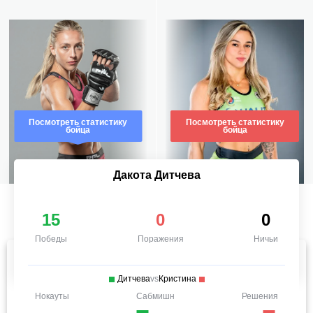
Посмотреть статистику
Посмотреть статистику
бойца
бойца
Дакота Дитчева
15
0
0
Победы
Поражения
Ничьи
Дитчева
vs
Кристина
Нокауты
Сабмишн
Решения