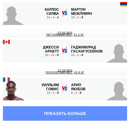
КАРЛОС
МАРТУН
СИЛВА
МЕЖЛУМЯН
12
-
4
- 1
15
-
3
- 0
22:00 МСК
ЛЕГЧАЙШИЙ ВЕС
61.2 КГ
ДЖЕССИ
ГАДЖИМУРАД
АРНЕТТ
ГАСАНГУСЕЙНОВ
20
-
10
- 0
13
-
4
- 0
21:30 МСК
ПОЛУЛЕГКИЙ ВЕС
65.8 КГ
УИЛЛЬЯМ
АРИП
ГОМИС
ЯКУБОВ
15
-
3
- 0
6
-
2
- 0
21:00 МСК
ЛЕГЧАЙШИЙ ВЕС
61.2 КГ
ПОКАЗАТЬ БОЛЬШЕ
ФАБРИСИО
САРВАРДЖОН
САРРАФФ
ХАМИДОВ