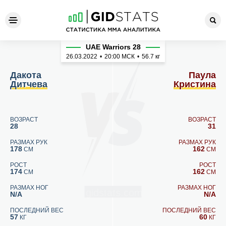
Дакота Дитчева - Паула Кр
UAE Warriors 28
26.03.2022
•
20:00
МСК
•
56.7 кг
Дакота
Паула
Дитчева
Кристина
ВОЗРАСТ
ВОЗРАСТ
28
31
РАЗМАХ РУК
РАЗМАХ РУК
178
162
СМ
СМ
РОСТ
РОСТ
174
162
СМ
СМ
РАЗМАХ НОГ
РАЗМАХ НОГ
N/A
N/A
ПОСЛЕДНИЙ ВЕС
ПОСЛЕДНИЙ ВЕС
57
60
КГ
КГ