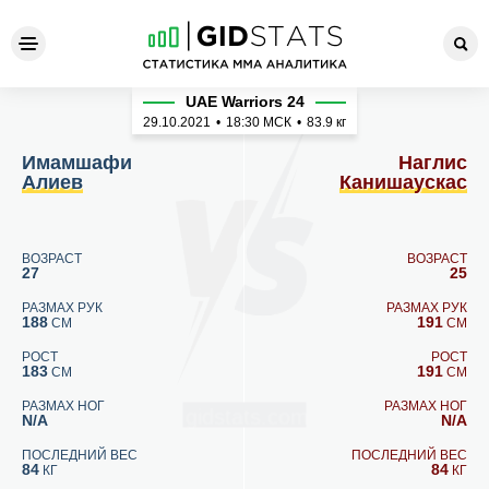
Имамшафи Алиев - Наглис 
UAE Warriors 24
29.10.2021
•
18:30
МСК
•
83.9 кг
Имамшафи
Наглис
Алиев
Канишаускас
ВОЗРАСТ
ВОЗРАСТ
27
25
РАЗМАХ РУК
РАЗМАХ РУК
188
191
СМ
СМ
РОСТ
РОСТ
183
191
СМ
СМ
РАЗМАХ НОГ
РАЗМАХ НОГ
N/A
N/A
ПОСЛЕДНИЙ ВЕС
ПОСЛЕДНИЙ ВЕС
84
84
КГ
КГ