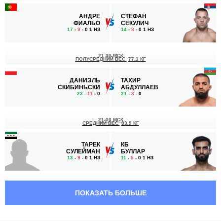
АНДРЕ
СТЕФАН
ФИАЛЬО
СЕКУЛИЧ
17
-
9
- 0 1 НЗ
14
-
8
- 0 1 НЗ
21:30 МСК
ПОЛУСРЕДНИЙ ВЕС
77.1 КГ
ДАНИЭЛЬ
ТАХИР
СКИБИНЬСКИ
АБДУЛЛАЕВ
23
-
11
- 0
21
-
3
- 0
21:00 МСК
СРЕДНИЙ ВЕС
83.9 КГ
ТАРЕК
КБ
СУЛЕЙМАН
БУЛЛАР
13
-
9
- 0 1 НЗ
11
-
5
- 0 1 НЗ
20:30 МСК
ПОЛУСРЕДНИЙ ВЕС
77.1 КГ
ПОКАЗАТЬ БОЛЬШЕ
МАХИР
МАГОМЕД
МАМЕДОВ
МАГОМЕДОВ