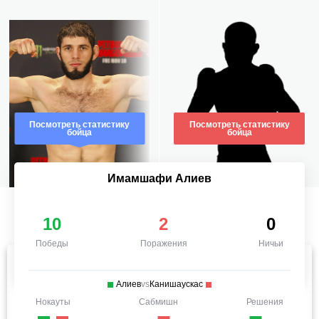
Посмотреть статистику
Посмотреть статистику
бойца
бойца
Имамшафи Алиев
10
2
0
Победы
Поражения
Ничьи
Алиев
vs
Канишаускас
Нокауты
Сабмишн
Решения