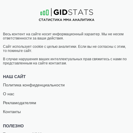
19
-
4
- 0 2 НЗ
14
-
0
- 0
20:00 МСК
ЛЕГЧАЙШИЙ ВЕС
61.2 КГ
СУЯНГ
САРВАРДЖОН
Весь контент на сайте носит информационный характер. Мы не несем
Ю
ХАМИДОВ
ответственности за ваши действия.
16
-
4
- 0 2 НЗ
16
-
1
- 0
Сайт использует cookie с целью аналитики. Если вы не согласны с этим,
то покиньте сайт.
19:30 МСК
ПОЛУСРЕДНИЙ ВЕС
77.1 КГ
В случае нарушения ваших интеллектуальных прав свяжитесь с нами по
представленным на сайте контактам.
ХАНДЕССОН
ТЕМБА
ФЕРРЕЙРА
ГОРИМБО
НАШ САЙТ
18
-
5
- 1
14
-
6
- 0
Политика конфиденциальности
О нас
19:00 МСК
ЛЕГКИЙ ВЕС
70.3 КГ
Рекламодателям
ДЖОН
КОНСТАНТИНОС
Контакты
МИТЧЕЛЛ
НТЕЛИС
10
-
3
- 0
11
-
3
- 0
ПОЛЕЗНО
18:00 МСК