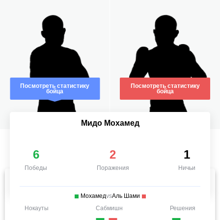
Посмотреть статистику
Посмотреть статистику
бойца
бойца
Мидо Мохамед
6
2
1
Победы
Поражения
Ничьи
Мохамед
vs
Аль Шами
Нокауты
Сабмишн
Решения