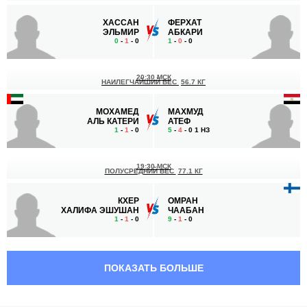
ХАССАН
ФЕРХАТ
ЭЛЬМИР
АБКАРИ
0
-
1
- 0
1
-
0
- 0
20:30 МСК
НАИЛЕГЧАЙШИЙ ВЕС
56.7 КГ
МОХАМЕД
МАХМУД
АЛЬ КАТЕРИ
АТЕФ
1
-
1
- 0
5
-
4
- 0 1 НЗ
19:30 МСК
ПОЛУСРЕДНИЙ ВЕС
77.1 КГ
КХЕР
ОМРАН
ХАЛИФА ЭШУШАН
ЧААБАН
1
-
1
- 0
9
-
1
- 0
19:00 МСК
ПРОМЕЖУТОЧНЫЙ ВЕС
ПОКАЗАТЬ БОЛЬШЕ
ЛИНА
МОНА
ФАЯД
ФТУЧИ