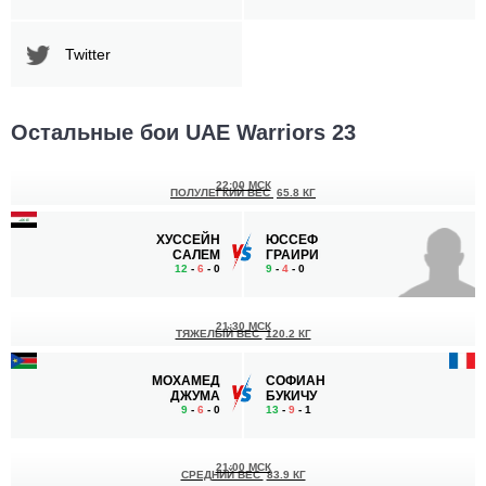
Twitter
Остальные бои UAE Warriors 23
22:00 МСК
ПОЛУЛЕГКИЙ ВЕС
65.8 КГ
ХУССЕЙН
ЮССЕФ
САЛЕМ
ГРАИРИ
12
-
6
- 0
9
-
4
- 0
21:30 МСК
ТЯЖЕЛЫЙ ВЕС
120.2 КГ
МОХАМЕД
СОФИАН
ДЖУМА
БУКИЧУ
9
-
6
- 0
13
-
9
- 1
21:00 МСК
СРЕДНИЙ ВЕС
83.9 КГ