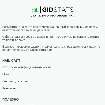
2
-
2
- 0
4
-
5
- 0
18:30 МСК
НАИЛЕГЧАЙШИЙ ВЕС
56.7 КГ
ХАДИ ОМАР
ХАСАН
Весь контент на сайте носит информационный характер. Мы не несем
АЛЬ ХУССАИНИ
АБДЕЛЬХАФЕЗ
ответственности за ваши действия.
6
-
1
- 1
6
-
5
- 0
Сайт использует cookie с целью аналитики. Если вы не согласны с этим,
то покиньте сайт.
18:00 МСК
ЛЕГКИЙ ВЕС
70.3 КГ
В случае нарушения ваших интеллектуальных прав свяжитесь с нами по
представленным на сайте контактам.
НАРТ
НАБИЛЬ
АБИДА
ИГЛИ
НАШ САЙТ
3
-
2
- 0 1 НЗ
0
-
1
- 0
Политика конфиденциальности
О нас
17:30 МСК
ПОЛУСРЕДНИЙ ВЕС
77.1 КГ
Рекламодателям
ЮСЕФ
ЯССИН
Контакты
ВЕХБЕ
НАЖИД
8
-
9
- 0 2 НЗ
9
-
6
- 0 1 НЗ
ПОЛЕЗНО
17:00 МСК