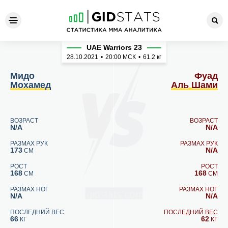
Мидо Мохамед - Фуад Аль
UAE Warriors 23
28.10.2021
•
20:00
МСК
•
61.2 кг
Мидо
Фуад
Мохамед
Аль Шами
ВОЗРАСТ
ВОЗРАСТ
N/A
N/A
РАЗМАХ РУК
РАЗМАХ РУК
173
N/A
СМ
РОСТ
РОСТ
168
168
СМ
СМ
РАЗМАХ НОГ
РАЗМАХ НОГ
N/A
N/A
ПОСЛЕДНИЙ ВЕС
ПОСЛЕДНИЙ ВЕС
66
62
КГ
КГ