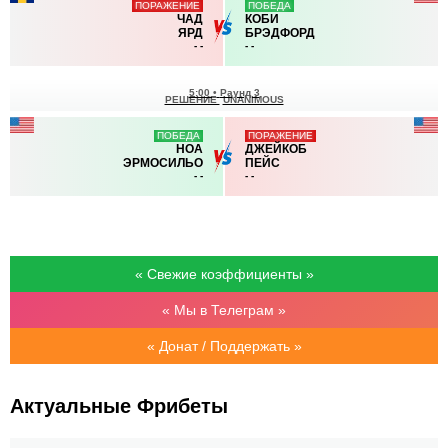
ПОРАЖЕНИЕ
ПОБЕДА
ЧАД
КОБИ
ЯРД
БРЭДФОРД
-
-
-
-
5:00
•
Раунд 3
РЕШЕНИЕ
UNANIMOUS
ПОБЕДА
ПОРАЖЕНИЕ
НОА
ДЖЕЙКОБ
ЭРМОСИЛЬО
ПЕЙС
-
-
-
-
« Свежие коэффициенты »
« Мы в Телеграм »
« Донат / Поддержать »
Актуальные Фрибеты