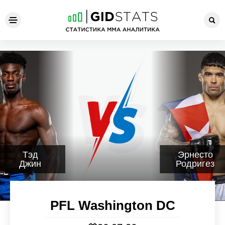
PFL Washington DC
Тэд
Эрнесто
Джин
Родригез
PFL Washington DC