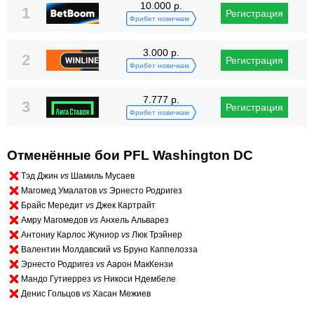
10.000 р.
1
Регистрация
Фрибет новичкам
3.000 р.
2
Регистрация
Фрибет новичкам
7.777 р.
3
Регистрация
Фрибет новичкам
Отменённые бои PFL Washington DC
Тэд Джин
vs
Шамиль Мусаев
Магомед Умалатов
vs
Эрнесто Родригез
Брайс Мередит
vs
Джек Картрайт
Амру Магомедов
vs
Анхель Альварез
Антониу Карлос Жуниор
vs
Люк Трэйнер
Валентин Молдавский
vs
Бруно Каппелозза
Эрнесто Родригез
vs
Аарон МакКензи
Мандо Гутиеррез
vs
Никоси Ндембеле
Денис Гольцов
vs
Хасан Межиев