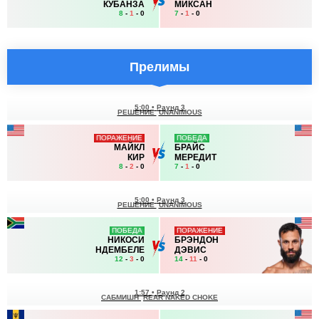
КУБАНЗА
МИКСАН
8
-
1
- 0
7
-
1
- 0
Прелимы
5:00
•
Раунд 3
РЕШЕНИЕ
UNANIMOUS
ПОРАЖЕНИЕ
ПОБЕДА
МАЙКЛ
БРАЙС
КИР
МЕРЕДИТ
8
-
2
- 0
7
-
1
- 0
5:00
•
Раунд 3
РЕШЕНИЕ
UNANIMOUS
ПОБЕДА
ПОРАЖЕНИЕ
НИКОСИ
БРЭНДОН
НДЕМБЕЛЕ
ДЭВИС
12
-
3
- 0
14
-
11
- 0
1:57
•
Раунд 2
САБМИШН
REAR NAKED CHOKE