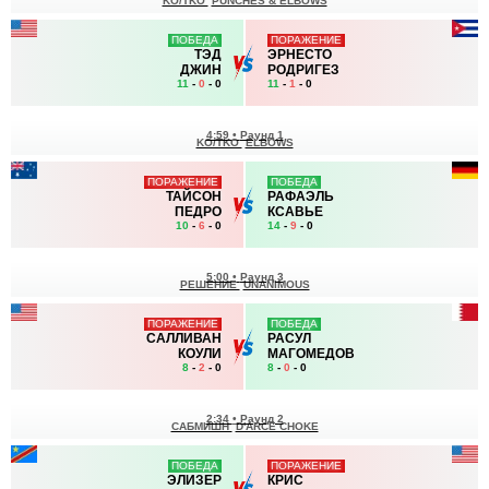
KO/TKO
PUNCHES & ELBOWS
ПОБЕДА
ПОРАЖЕНИЕ
ТЭД
ЭРНЕСТО
ДЖИН
РОДРИГЕЗ
11
-
0
- 0
11
-
1
- 0
4:59
•
Раунд 1
KO/TKO
ELBOWS
ПОРАЖЕНИЕ
ПОБЕДА
ТАЙСОН
РАФАЭЛЬ
ПЕДРО
КСАВЬЕ
10
-
6
- 0
14
-
9
- 0
5:00
•
Раунд 3
РЕШЕНИЕ
UNANIMOUS
ПОРАЖЕНИЕ
ПОБЕДА
САЛЛИВАН
РАСУЛ
КОУЛИ
МАГОМЕДОВ
8
-
2
- 0
8
-
0
- 0
2:34
•
Раунд 2
САБМИШН
D'ARCE CHOKE
ПОБЕДА
ПОРАЖЕНИЕ
ЭЛИЗЕР
КРИС