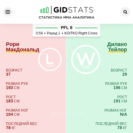
Рори МакДональд - Дилано
PFL 8
3:59
•
Раунд 1
•
KO/TKO Right Cross
Рори
Дилано
МакДональд
Тейлор
ВОЗРАСТ
ВОЗРАСТ
37
29
РАЗМАХ РУК
РАЗМАХ РУК
193
196
СМ
СМ
РОСТ
РОСТ
183
191
СМ
СМ
РАЗМАХ НОГ
РАЗМАХ НОГ
104
N/A
СМ
ПОСЛЕДНИЙ ВЕС
ПОСЛЕДНИЙ ВЕС
78
78
КГ
КГ