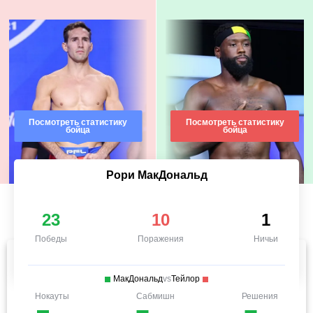
Посмотреть статистику
Посмотреть статистику
бойца
бойца
Рори МакДональд
23
10
1
Победы
Поражения
Ничьи
МакДональд
vs
Тейлор
Нокауты
Сабмишн
Решения