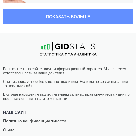
00:00 МСК
•
3 x 5
ТЯЖЕЛЫЙ ВЕС
120.2 КГ
ПОКАЗАТЬ БОЛЬШЕ
ХУАН
МАТЕУС
АДАМС
ШЕФФЕЛЬ
10
-
6
- 0
18
-
13
- 0 1 НЗ
23:30 МСК
•
3 x 5
ПОЛУСРЕДНИЙ ВЕС
77.1 КГ
КАРЛОС
САДИБУ
Весь контент на сайте носит информационный характер. Мы не несем
ЛЕАЛ
СИ
ответственности за ваши действия.
23
-
7
- 0
17
-
9
- 2 1 НЗ
Сайт использует cookie с целью аналитики. Если вы не согласны с этим,
то покиньте сайт.
23:00 МСК
•
3 x 5
ПОЛУЛЕГКИЙ ВЕС
65.8 КГ
В случае нарушения ваших интеллектуальных прав свяжитесь с нами по
представленным на сайте контактам.
НАТАН
БЕН
КЕЛЛИ
ЭЛЛИС
НАШ САЙТ
11
-
5
- 0
4
-
3
- 0
Политика конфиденциальности
О нас
20:30 МСК
•
3 x 5
ЛЕГКИЙ ВЕС
70.3 КГ