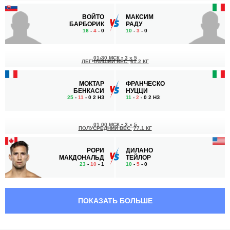
ВОЙТО
МАКСИМ
БАРБОРИК
РАДУ
16
-
4
- 0
10
-
3
- 0
01:30 МСК
•
3 x 5
ЛЕГЧАЙШИЙ ВЕС
61.2 КГ
МОКТАР
ФРАНЧЕСКО
БЕНКАСИ
НУЦЦИ
25
-
11
- 0 2 НЗ
11
-
2
- 0 2 НЗ
01:00 МСК
•
3 x 5
ПОЛУСРЕДНИЙ ВЕС
77.1 КГ
РОРИ
ДИЛАНО
МАКДОНАЛЬД
ТЕЙЛОР
23
-
10
- 1
10
-
5
- 0
00:30 МСК
•
3 x 5
ТЯЖЕЛЫЙ ВЕС
120.2 КГ
ПОКАЗАТЬ БОЛЬШЕ
АНТЕ
РЕНАН
ДЕЛИЯ
ФЕРРЕЙРА