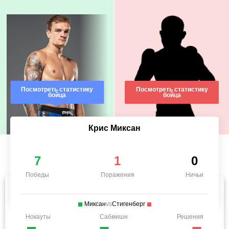
Посмотреть статистику
Посмотреть статистику
бойца
бойца
Крис Миксан
7
1
0
Победы
Поражения
Ничьи
Миксан
vs
Стигенберг
Нокауты
Сабмишн
Решения