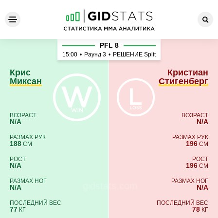
Крис Миксан - Кристиан Ст
PFL 8
15:00
•
Раунд 3
•
РЕШЕНИЕ Split
Крис
Кристиан
Миксан
Стигенберг
ВОЗРАСТ
ВОЗРАСТ
N/A
N/A
РАЗМАХ РУК
РАЗМАХ РУК
188
196
СМ
СМ
РОСТ
РОСТ
N/A
196
СМ
РАЗМАХ НОГ
РАЗМАХ НОГ
N/A
N/A
ПОСЛЕДНИЙ ВЕС
ПОСЛЕДНИЙ ВЕС
77
78
КГ
КГ