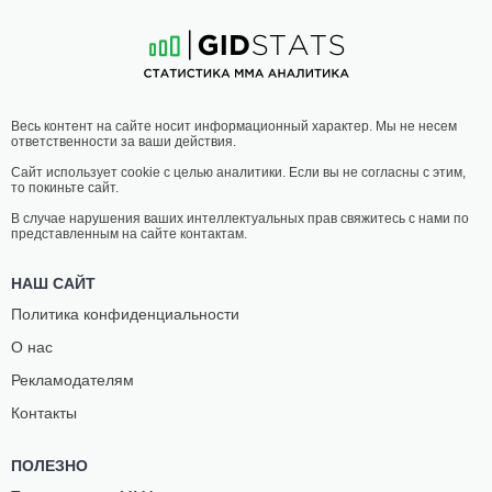
26
-
8
- 0
13
-
5
- 0 3 НЗ
00:00 МСК
•
3 x 5
ТЯЖЕЛЫЙ ВЕС
120.2 КГ
ХУАН
МАТЕУС
Весь контент на сайте носит информационный характер. Мы не несем
АДАМС
ШЕФФЕЛЬ
ответственности за ваши действия.
10
-
6
- 0
18
-
13
- 0 1 НЗ
Сайт использует cookie с целью аналитики. Если вы не согласны с этим,
то покиньте сайт.
23:30 МСК
•
3 x 5
ПОЛУСРЕДНИЙ ВЕС
77.1 КГ
В случае нарушения ваших интеллектуальных прав свяжитесь с нами по
представленным на сайте контактам.
КАРЛОС
САДИБУ
ЛЕАЛ
СИ
НАШ САЙТ
23
-
7
- 0
17
-
9
- 2 1 НЗ
Политика конфиденциальности
О нас
23:00 МСК
•
3 x 5
ПОЛУЛЕГКИЙ ВЕС
65.8 КГ
Рекламодателям
НАТАН
БЕН
Контакты
КЕЛЛИ
ЭЛЛИС
11
-
5
- 0
4
-
3
- 0
ПОЛЕЗНО
20:30 МСК
•
3 x 5