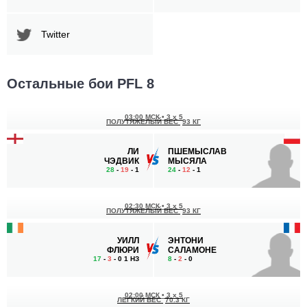
Twitter
Остальные бои PFL 8
03:00 МСК
•
3 x 5
ПОЛУТЯЖЕЛЫЙ ВЕС
93 КГ
ЛИ
ПШЕМЫСЛАВ
ЧЭДВИК
МЫСЯЛА
28
-
19
- 1
24
-
12
- 1
02:30 МСК
•
3 x 5
ПОЛУТЯЖЕЛЫЙ ВЕС
93 КГ
УИЛЛ
ЭНТОНИ
ФЛЮРИ
САЛАМОНЕ
17
-
3
- 0 1 НЗ
8
-
2
- 0
02:00 МСК
•
3 x 5
ЛЕГКИЙ ВЕС
70.3 КГ