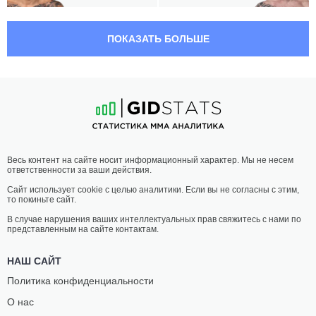
04:30 МСК
•
3 x 5
ЛЕГКИЙ ВЕС
70.3 КГ
ПОКАЗАТЬ БОЛЬШЕ
ОЛИВЬЕ
АЛЕКС
ОБЕН-МЕРСЬЕ
МАРТИНЕЗ
20
-
5
- 0
10
-
6
- 0 1 НЗ
04:00 МСК
•
3 x 5
ПОЛУТЯЖЕЛЫЙ ВЕС
93 КГ
РОБ
ДИЛАН
Весь контент на сайте носит информационный характер. Мы не несем
УИЛКИНСОН
МОНТЕ
ответственности за ваши действия.
19
-
5
- 0 1 НЗ
9
-
5
- 0
Сайт использует cookie с целью аналитики. Если вы не согласны с этим,
то покиньте сайт.
01:30 МСК
•
3 x 5
ПОЛУСРЕДНИЙ ВЕС
77.1 КГ
В случае нарушения ваших интеллектуальных прав свяжитесь с нами по
представленным на сайте контактам.
МАХМУД
ИЦО
ФАУЗИ СЕБИ
БАБУЛАИДЗЕ
НАШ САЙТ
5
-
2
- 0
3
-
0
- 0
Политика конфиденциальности
О нас
01:00 МСК
•
3 x 5
ПОЛУТЯЖЕЛЫЙ ВЕС
93 КГ