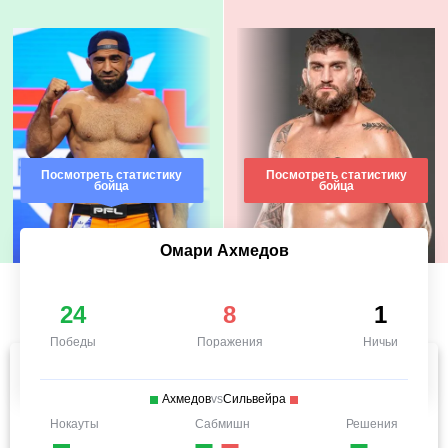
Посмотреть статистику
Посмотреть статистику
бойца
бойца
Омари Ахмедов
24
8
1
Победы
Поражения
Ничьи
Ахмедов
vs
Сильвейра
Нокауты
Сабмишн
Решения