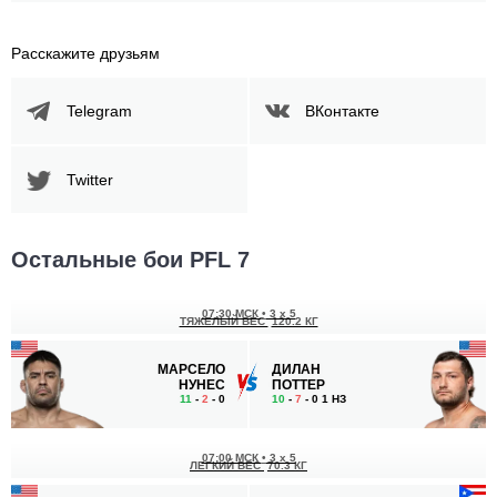
Расскажите друзьям
Telegram
ВКонтакте
Twitter
Остальные бои PFL 7
07:30 МСК
•
3 x 5
ТЯЖЕЛЫЙ ВЕС
120.2 КГ
МАРСЕЛО
ДИЛАН
НУНЕС
ПОТТЕР
11
-
2
- 0
10
-
7
- 0 1 НЗ
07:00 МСК
•
3 x 5
ЛЕГКИЙ ВЕС
70.3 КГ