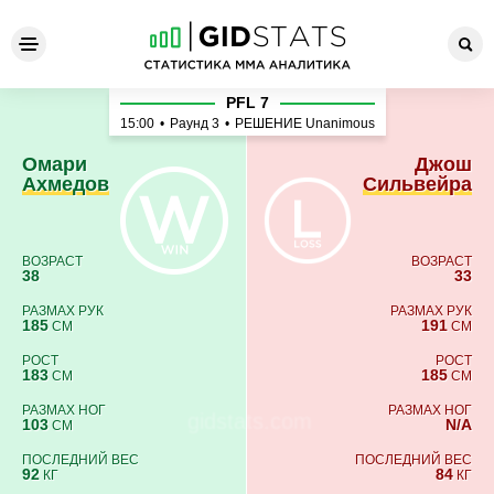
Омари Ахмедов - Джош Си
PFL 7
15:00
•
Раунд 3
•
РЕШЕНИЕ Unanimous
Омари
Джош
Ахмедов
Сильвейра
ВОЗРАСТ
ВОЗРАСТ
38
33
РАЗМАХ РУК
РАЗМАХ РУК
185
191
СМ
СМ
РОСТ
РОСТ
183
185
СМ
СМ
РАЗМАХ НОГ
РАЗМАХ НОГ
103
N/A
СМ
ПОСЛЕДНИЙ ВЕС
ПОСЛЕДНИЙ ВЕС
92
84
КГ
КГ