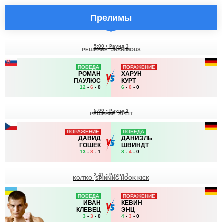
Прелимы
5:00
•
Раунд 3
РЕШЕНИЕ
UNANIMOUS
ПОБЕДА
ПОРАЖЕНИЕ
РОМАН
ХАРУН
ПАУЛЮС
КУРТ
12
-
6
- 0
6
-
0
- 0
5:00
•
Раунд 3
РЕШЕНИЕ
SPLIT
ПОРАЖЕНИЕ
ПОБЕДА
ДАВИД
ДАНИЭЛЬ
ГОШЕК
ШВИНДТ
13
-
8
- 1
8
-
4
- 0
2:41
•
Раунд 1
KO/TKO
SPINNING HOOK KICK
ПОБЕДА
ПОРАЖЕНИЕ
ИВАН
КЕВИН
КЛЕВЕЦ
ЭНЦ
3
-
3
- 0
4
-
3
- 0