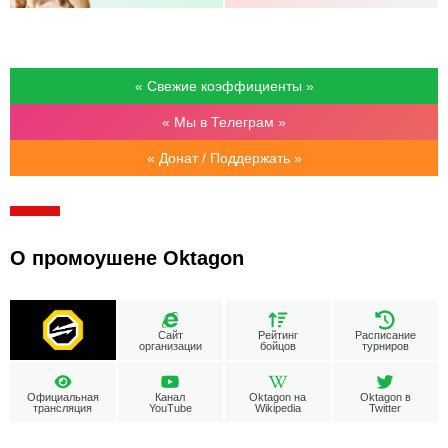
« Свежие коэффициенты »
« Мы в Телеграм »
« Донат / Поддержать »
О промоушене Oktagon
Сайт
Рейтинг
Расписание
организации
бойцов
турниров
Официальная
Канал
Oktagon на
Oktagon в
трансляция
YouTube
Wikipedia
Twitter