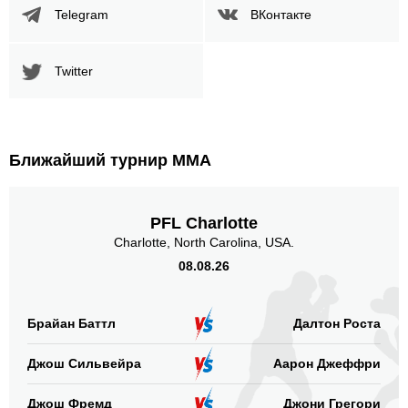
Telegram
ВКонтакте
Twitter
Ближайший турнир ММА
PFL Charlotte
Charlotte, North Carolina, USA.
08.08.26
Брайан Баттл
Далтон Роста
Джош Сильвейра
Аарон Джеффри
Джош Фремд
Джони Грегори