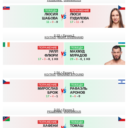
РЕШЕНИЕ
UNANIMOUS
ПОБЕДА
ПОРАЖЕНИЕ
ЛЮСИЯ
ЛЮСИ
ШАБОВА
ПУДИЛОВА
11
-
0
- 0
17
-
11
- 0
0:19
•
Раунд 2
KO/TKO
RIGHT OVERHAND
ПОРАЖЕНИЕ
ПОБЕДА
УИЛЛ
МАХМУД
ФЛЮРИ
МУРАДОВ
17
-
3
- 0, 1 НЗ
29
-
8
- 0, 1 НЗ
1:56
•
Раунд 1
KO/TKO
GROUND & POUND
ПОРАЖЕНИЕ
ПОБЕДА
МИРОСЛАВ
РАФАЭЛЬ
БРОЖ
АРОНОВ
17
-
4
- 1
8
-
6
- 0
5:00
•
Раунд 3
РЕШЕНИЕ
UNANIMOUS
ПОРАЖЕНИЕ
ПОБЕДА
ХАФЕНИ
ТОМАШ