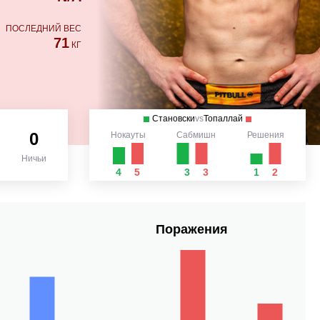
ПОСЛЕДНИЙ ВЕС
71
КГ
Становски
vs
Топаллай
0
Нокауты
Сабмишн
Решения
Ничьи
4
5
3
3
1
2
Поражения