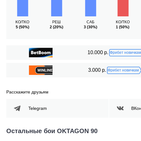
KO/TKO
РЕШ
САБ
KO/TKO
5
(50%)
2
(20%)
3
(30%)
1
(50%)
10.000 р.
Фрибет новичкам
3.000 р.
Фрибет новичкам
Расскажите друзьям
Telegram
ВКон
Остальные бои OKTAGON 90