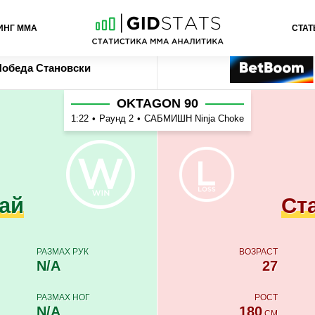
ИНГ ММА
СТАТ
вски
Ставка
Букмекер
Победа
Становски
OKTAGON 90
1:22
•
Раунд 2
•
САБМИШН Ninja Choke
ай
Ст
РАЗМАХ РУК
ВОЗРАСТ
N/A
27
РАЗМАХ НОГ
РОСТ
N/A
180
СМ