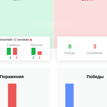
Топаллай
vs
Становски
8
3
Сабмишн
Решения
Победы
Поражения
3
3
2
1
Поражения
Победы