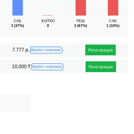
САБ
KO/TKO
РЕШ
САБ
3
(37%)
0
2
(67%)
1
(33%)
7.777 р.
Регистрация
Фрибет новичкам
10.000 ₸
Регистрация
Фрибет новичкам