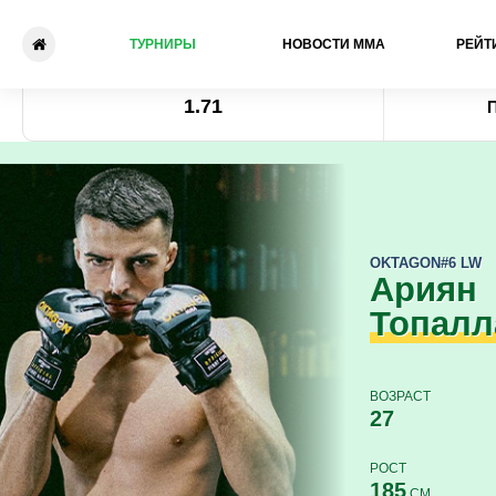
ТУРНИРЫ
НОВОСТИ ММА
РЕЙТ
Ариян Топаллай - Ян Стано
Коэффициент
1.71
OKTAGON
#6 LW
Ариян
Топалл
ВОЗРАСТ
27
РОСТ
185
СМ