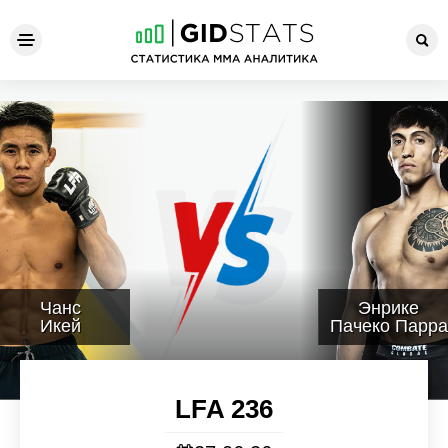
LFA 236
Чанс
Энрике
Икей
Пачеко Парра
LFA 236