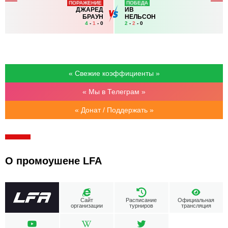
ПОРАЖЕНИЕ
ПОБЕДА
ДЖАРЕД
ИВ
БРАУН
НЕЛЬСОН
4
-
1
- 0
2
-
2
- 0
« Свежие коэффициенты »
« Мы в Телеграм »
« Донат / Поддержать »
О промоушене LFA
Сайт
Расписание
Официальная
организации
турниров
трансляция