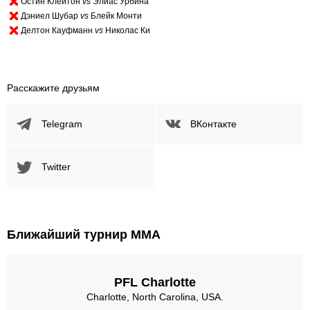
Остин Клейтон
vs
Элиас Урбина
Дэниел Шубар
vs
Блейк Монти
Делтон Кауфманн
vs
Николас Ки
Расскажите друзьям
Telegram
ВКонтакте
Twitter
Ближайший турнир ММА
PFL Charlotte
Charlotte, North Carolina, USA.