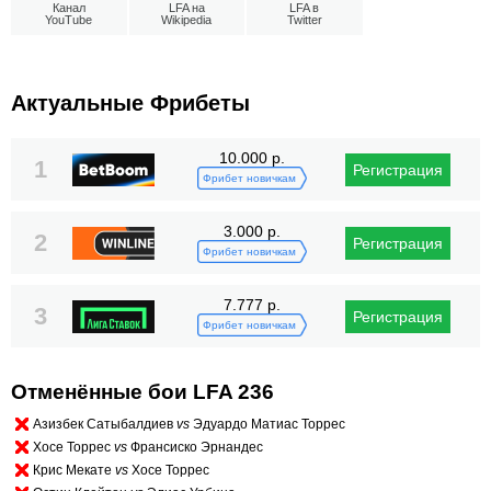
Канал
LFA на
LFA в
YouTube
Wikipedia
Twitter
Актуальные Фрибеты
10.000 р.
1
Регистрация
Фрибет новичкам
3.000 р.
2
Регистрация
Фрибет новичкам
7.777 р.
3
Регистрация
Фрибет новичкам
Отменённые бои LFA 236
Азизбек Сатыбалдиев
vs
Эдуардо Матиас Торрес
Хосе Торрес
vs
Франсиско Эрнандес
Крис Мекате
vs
Хосе Торрес