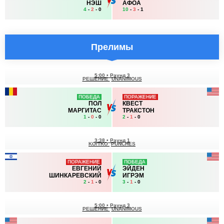
НЭШ
АФОА
4
-
2
- 0
10
-
3
- 1
Прелимы
5:00
•
Раунд 3
РЕШЕНИЕ
UNANIMOUS
ПОБЕДА
ПОРАЖЕНИЕ
ПОЛ
КВЕСТ
МАРГИТАС
ТРАКСТОН
1
-
0
- 0
2
-
1
- 0
3:38
•
Раунд 1
KO/TKO
PUNCHES
ПОРАЖЕНИЕ
ПОБЕДА
ЕВГЕНИЙ
ЭЙДЕН
ШИНКАРЕВСКИЙ
ИГРЭМ
2
-
1
- 0
3
-
1
- 0
5:00
•
Раунд 3
РЕШЕНИЕ
UNANIMOUS