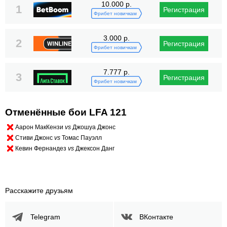
10.000 р.
1
Регистрация
Фрибет новичкам
3.000 р.
2
Регистрация
Фрибет новичкам
7.777 р.
3
Регистрация
Фрибет новичкам
Отменённые бои LFA 121
Аарон МакКензи
vs
Джошуа Джонс
Стиви Джонс
vs
Томас Пауэлл
Кевин Фернандез
vs
Джексон Данг
Расскажите друзьям
Telegram
ВКонтакте