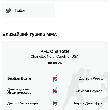
Twitter
Ближайший турнир ММА
PFL Charlotte
Charlotte, North Carolina, USA.
08.08.26
Брайан Баттл
Далтон Роста
Довлетджан
Симеон Пауэлл
Ягшимурадов
Джош Сильвейра
Аарон Джеффри