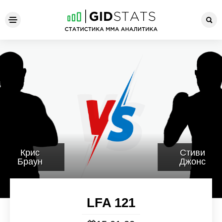
LFA 121
Крис
Стиви
Браун
Джонс
LFA 121